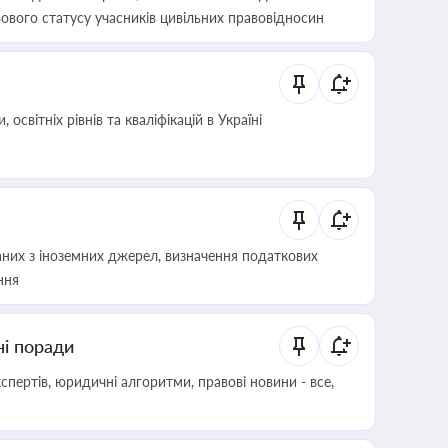
ового статусу учасників цивільних правовідносин
світніх рівнів та кваліфікацій в Україні
аних з іноземних джерел, визначення податкових
ння
ні поради
пертів, юридичні алгоритми, правові новини - все,