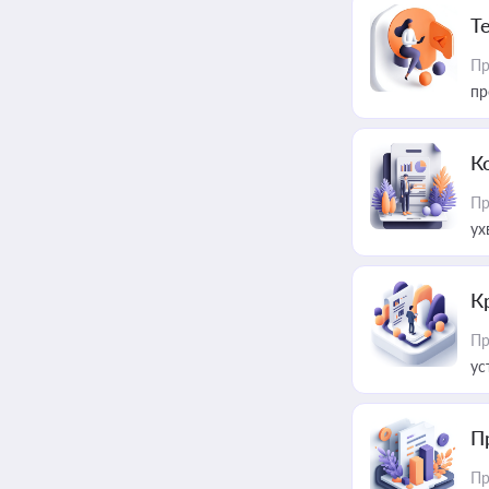
T
Пр
пр
К
Пр
ух
К
Пр
ус
П
Пр