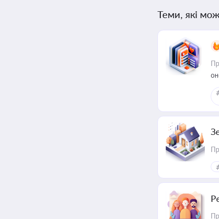
Теми, які мож
Пр
он
З
Пр
Р
Пр