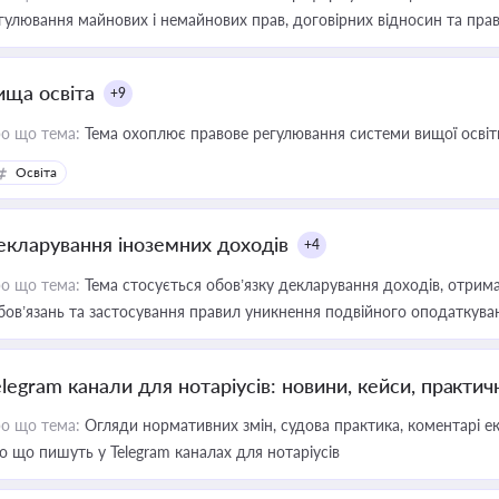
гулювання майнових і немайнових прав, договірних відносин та прав
ища освіта
+9
о що тема:
Тема охоплює правове регулювання системи вищої освіти, о
Освіта
екларування іноземних доходів
+4
о що тема:
Тема стосується обов’язку декларування доходів, отрим
бов’язань та застосування правил уникнення подвійного оподаткува
elegram канали для нотаріусів: новини, кейси, практич
о що тема:
Огляди нормативних змін, судова практика, коментарі екс
о що пишуть у Telegram каналах для нотаріусів