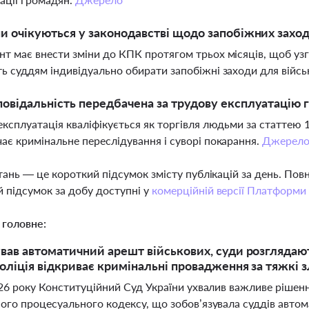
ни очікуються у законодавстві щодо запобіжних заход
т має внести зміни до КПК протягом трьох місяців, щоб уз
ь суддям індивідуально обирати запобіжні заходи для війсь
повідальність передбачена за трудову експлуатацію 
експлуатація кваліфікується як торгівля людьми за статтею
ає кримінальне переслідування і суворі покарання.
Джерел
тань — це короткий підсумок змісту публікацій за день. По
 підсумок за добу доступні у
комерційній версії Платформи
 головне:
вав автоматичний арешт військових, суди розглядаю
оліція відкриває кримінальні провадження за тяжкі 
026 року Конституційний Суд України ухвалив важливе рішен
ого процесуального кодексу, що зобов’язувала суддів автом