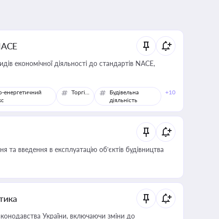
NACE
идів економічної діяльності до стандартів NACE,
о-енергетичний
Торгівля
Будівельна
+10
кс
діяльність
я та введення в експлуатацію об’єктів будівництва
итика
конодавства України, включаючи зміни до