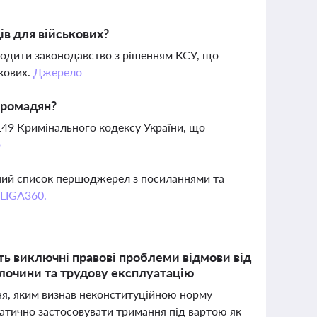
ів для військових?
годити законодавство з рішенням КСУ, що
кових.
Джерело
громадян?
 149 Кримінального кодексу України, що
о
вний список першоджерел з посиланнями та
 LIGA360.
ть виключні правові проблеми відмови від
злочини та трудову експлуатацію
ня, яким визнав неконституційною норму
атично застосовувати тримання під вартою як