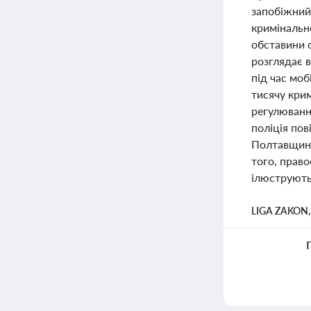
запобіжний
кримінальн
обставини 
розглядає в
під час моб
тисячу кри
регулюванн
поліція пов
Полтавщині
того, право
ілюструють 
LIGA ZAKON