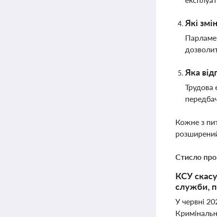
Які змі
Парламен
дозволит
Яка від
Трудова 
передбач
Кожне з пи
розширений
Стисло про
КСУ скасу
служби, п
У червні 2
Кримінальн