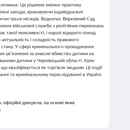
злочинах. Це рішення змінює практику
жні заходи, враховуючи індивідуальні
ягом трьох місяців. Водночас Верховний Суд
ження військової служби з релігійних переконань
ає такої можливості, і наразі відкрито понад
актуальність і складність правового
о стану. У сфері кримінального провадження
чне ув’язнення за умисне вбивство дитини на
анням дитини у Чернівецькій області. Крім
що кваліфікується як торгівля людьми. Ці події
нні та кримінальному переслідуванні в Україні.
о, офіційні джерела, на основі яких
к