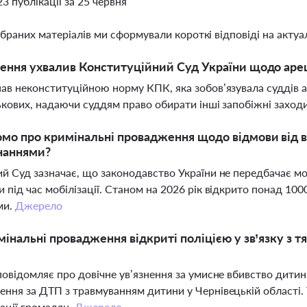
23 публікації за 25 червня
ібраних матеріалів ми сформували короткі відповіді на актуал
ення ухвалив Конституційний Суд України щодо ареш
ав неконституційною норму КПК, яка зобов’язувала суддів 
ькових, надаючи суддям право обирати інші запобіжні заход
мо про кримінальні провадження щодо відмови від в
наннями?
й Суд зазначає, що законодавство України не передбачає мо
 під час мобілізації. Станом на 2026 рік відкрито понад 10
ми.
Джерело
мінальні провадження відкриті поліцією у зв’язку з
повідомляє про довічне ув’язнення за умисне вбивство дити
ння за ДТП з травмуванням дитини у Чернівецькій області.
ації громадян.
Джерело