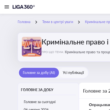
Головна
Теми в центрі уваги
Кримінальне пр
Кримінальне право і
Кримінальне право та проце
ПРО ЩО ТЕМА:
судочинства
Головне за добу (AI)
Усі публікації
ГОЛОВНЕ ЗА ДОБУ
Головне за 
Головне за сьогодні
Опрацьова
06 серпня 2026