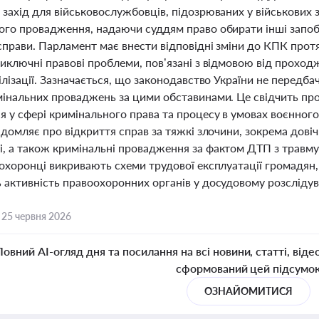
 захід для військовослужбовців, підозрюваних у військових 
ого провадження, надаючи суддям право обирати інші запобі
справи. Парламент має внести відповідні зміни до КПК прот
иключні правові проблеми, пов’язані з відмовою від проход
ілізації. Зазначається, що законодавство України не передбач
мінальних проваджень за цими обставинами. Це свідчить про 
я у сфері кримінального права та процесу в умовах воєнног
ідомляє про відкриття справ за тяжкі злочини, зокрема дові
, а також кримінальні провадження за фактом ДТП з травмув
охоронці викривають схеми трудової експлуатації громадян, 
активність правоохоронних органів у досудовому розслідува
,
25 червня 2026
Повний AI-огляд дня та посилання на всі новини, статті, віде
сформований цей підсумо
ОЗНАЙОМИТИСЯ