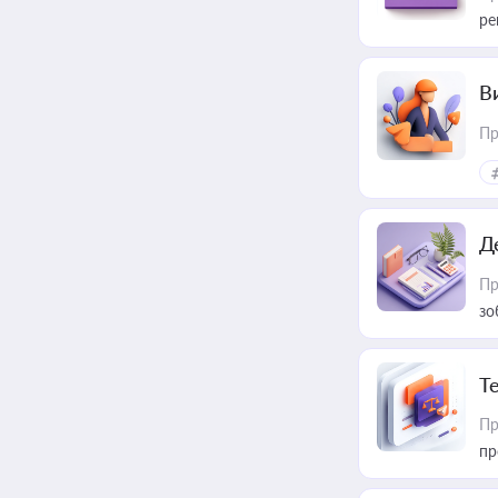
ре
В
Пр
Д
Пр
зо
T
Пр
пр