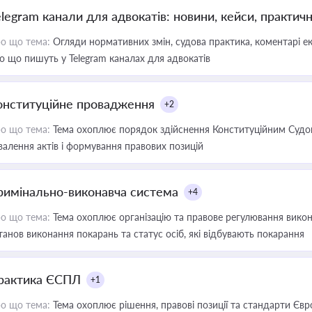
elegram канали для адвокатів: новини, кейси, практич
о що тема:
Огляди нормативних змін, судова практика, коментарі екс
о що пишуть у Telegram каналах для адвокатів
онституційне провадження
+2
о що тема:
Тема охоплює порядок здійснення Конституційним Судом
валення актів і формування правових позицій
римінально-виконавча система
+4
о що тема:
Тема охоплює організацію та правове регулювання викона
танов виконання покарань та статус осіб, які відбувають покарання
рактика ЄСПЛ
+1
о що тема:
Тема охоплює рішення, правові позиції та стандарти Євр