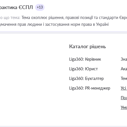
рактика ЄСПЛ
+13
о що тема:
Тема охоплює рішення, правові позиції та стандарти Євр
умачення прав людини і застосування норм права в Україні
Каталог рішень
Liga360: Керівник
Зн
Liga360: Юрист
Ак
Liga360: Бухгалтер
Тем
Liga360: PR-менеджер
Усі
Пол
Умо