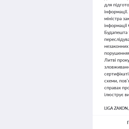
для підгот
інформації
міністра з
інформації 
Будапешта 
переслідув
незаконних 
порушенням
Литві проку
зловживанн
сертифікаті
схеми, пов’
справах пр
ілюструє в
LIGA ZAKON