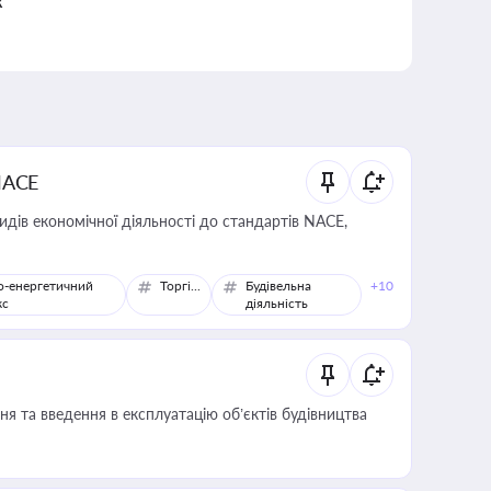
к
NACE
идів економічної діяльності до стандартів NACE,
о-енергетичний
Торгівля
Будівельна
+10
кс
діяльність
я та введення в експлуатацію об’єктів будівництва