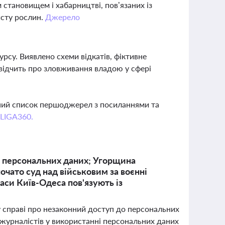
становищем і хабарництві, пов’язаних із
исту рослин.
Джерело
рсу. Виявлено схеми відкатів, фіктивне
відчить про зловживання владою у сфері
вний список першоджерел з посиланнями та
 LIGA360.
о персональних даних; Угорщина
почато суд над військовим за воєнні
аси Київ-Одеса пов'язують із
у справі про незаконний доступ до персональних
 журналістів у використанні персональних даних