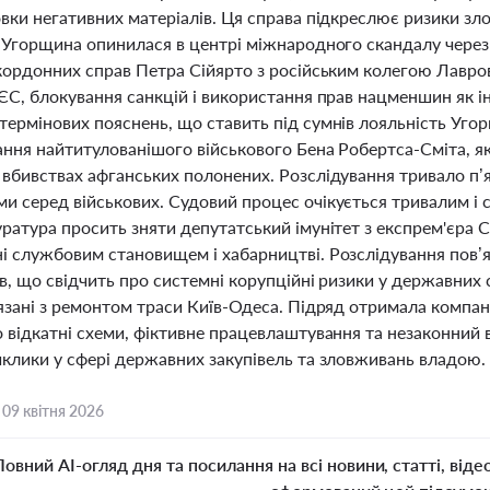
овки негативних матеріалів. Ця справа підкреслює ризики 
. Угорщина опинилася в центрі міжнародного скандалу через
акордонних справ Петра Сійярто з російським колегою Лавро
ЄС, блокування санкцій і використання прав нацменшин як ін
термінових пояснень, що ставить під сумнів лояльність Уго
ання найтитулованішого військового Бена Робертса-Сміта, я
вбивствах афганських полонених. Розслідування тривало п’я
и серед військових. Судовий процес очікується тривалим і 
ратура просить зняти депутатський імунітет з експрем'єра С
і службовим становищем і хабарництві. Розслідування пов’
в, що свідчить про системні корупційні ризики у державних 
язані з ремонтом траси Київ-Одеса. Підряд отримала компан
о відкатні схеми, фіктивне працевлаштування та незаконний 
иклики у сфері державних закупівель та зловживань владою.
,
09 квітня 2026
Повний AI-огляд дня та посилання на всі новини, статті, віде