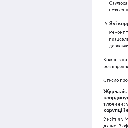
Саулюса 
незаконн
Які кор
Ремонт т
працевла
держзак
Кожне з пи
розширений
Стисло про
Журналіст
координува
злочини; 
корупцій
9 квітня у 
даних. В оф