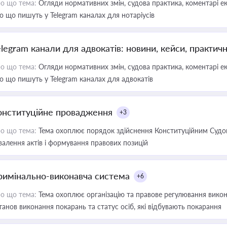
о що тема:
Огляди нормативних змін, судова практика, коментарі екс
о що пишуть у Telegram каналах для нотаріусів
elegram канали для адвокатів: новини, кейси, практич
о що тема:
Огляди нормативних змін, судова практика, коментарі екс
о що пишуть у Telegram каналах для адвокатів
онституційне провадження
+3
о що тема:
Тема охоплює порядок здійснення Конституційним Судом
валення актів і формування правових позицій
римінально-виконавча система
+6
о що тема:
Тема охоплює організацію та правове регулювання викона
танов виконання покарань та статус осіб, які відбувають покарання