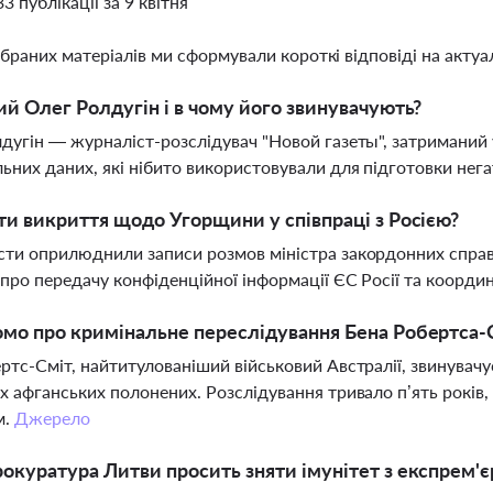
33 публікації за 9 квітня
ібраних матеріалів ми сформували короткі відповіді на актуал
ий Олег Ролдугін і в чому його звинувачують?
дугін — журналіст-розслідувач "Новой газеты", затриманий 
ьних даних, які нібито використовували для підготовки нега
ти викриття щодо Угорщини у співпраці з Росією?
ти оприлюднили записи розмов міністра закордонних справ
 про передачу конфіденційної інформації ЄС Росії та координ
мо про кримінальне переслідування Бена Робертса-
ртс-Сміт, найтитулованіший військовий Австралії, звинувачу
х афганських полонених. Розслідування тривало п’ять років,
м.
Джерело
окуратура Литви просить зняти імунітет з експрем'є