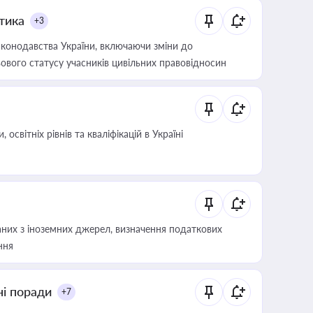
итика
+3
конодавства України, включаючи зміни до
ового статусу учасників цивільних правовідносин
світніх рівнів та кваліфікацій в Україні
аних з іноземних джерел, визначення податкових
ння
ні поради
+7