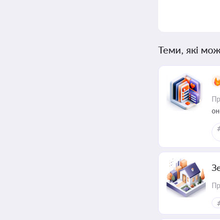
Теми, які мож
Пр
он
З
Пр