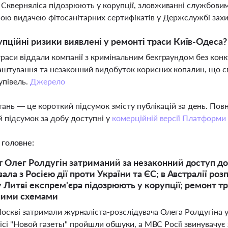
Скверняліса підозрюють у корупції, зловживанні службовим 
ою видачею фітосанітарних сертифікатів у Держслужбі зах
упційні ризики виявлені у ремонті траси Київ-Одеса?
раси віддали компанії з кримінальним бекграундом без конку
штування та незаконний видобуток корисних копалин, що с
упівель.
Джерело
тань — це короткий підсумок змісту публікацій за день. По
 підсумок за добу доступні у
комерційній версії Платформи
 головне:
 Олег Ролдугін затриманий за незаконний доступ д
ла з Росією дії проти України та ЄС; в Австралії роз
у Литві експрем'єра підозрюють у корупції; ремонт тр
ними схемами
Москві затримали журналіста-розслідувача Олега Ролдугіна 
ісі "Новой газеты" пройшли обшуки, а МВС Росії звинувачує