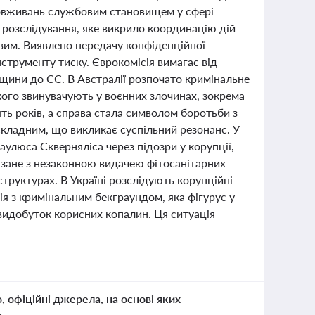
зловживань службовим становищем у сфері
 розслідування, яке викрило координацію дій
вим. Виявлено передачу конфіденційної
струменту тиску. Єврокомісія вимагає від
рщини до ЄС. В Австралії розпочато кримінальне
кого звинувачують у воєнних злочинах, зокрема
ть років, а справа стала символом боротьби з
складним, що викликає суспільний резонанс. У
аулюса Скверняліса через підозри у корупції,
язане з незаконною видачею фітосанітарних
структурах. В Україні розслідують корупційні
ія з кримінальним бекграундом, яка фігурує у
видобуток корисних копалин. Ця ситуація
о, офіційні джерела, на основі яких