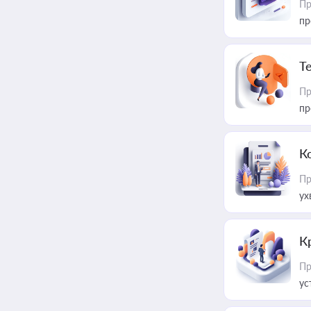
Пр
пр
T
Пр
пр
К
Пр
ух
К
Пр
ус