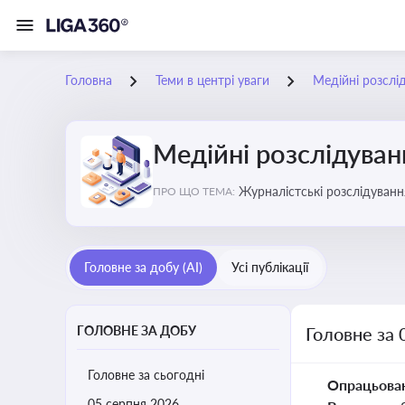
Головна
Теми в центрі уваги
Медійні розслі
Медійні розслідуван
Журналістські розслідування
ПРО ЩО ТЕМА:
ризики для компаній, посадо
Головне за добу (AI)
Усі публікації
ГОЛОВНЕ ЗА ДОБУ
Головне за 
Головне за сьогодні
Опрацьова
05 серпня 2026