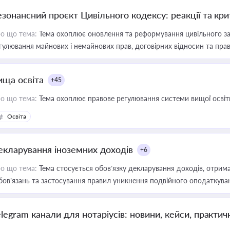
езонансний проєкт Цивільного кодексу: реакції та кр
о що тема:
Тема охоплює оновлення та реформування цивільного за
гулювання майнових і немайнових прав, договірних відносин та прав
ища освіта
+45
о що тема:
Тема охоплює правове регулювання системи вищої освіти, о
Освіта
екларування іноземних доходів
+6
о що тема:
Тема стосується обов’язку декларування доходів, отрим
бов’язань та застосування правил уникнення подвійного оподаткува
elegram канали для нотаріусів: новини, кейси, практич