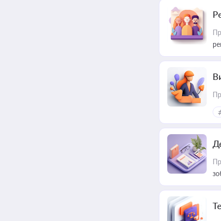
Р
Пр
ре
В
Пр
Д
Пр
зо
T