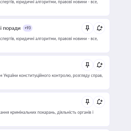
пертів, юридичні алгоритми, правові новини - все,
ні поради
+93
пертів, юридичні алгоритми, правові новини - все,
 України конституційного контролю, розгляду справ,
ння кримінальних покарань, діяльність органів і