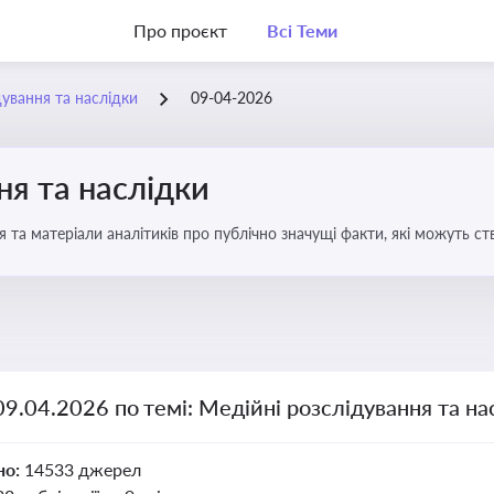
Про проєкт
Всі Теми
дування та наслідки
09-04-2026
ня та наслідки
 та матеріали аналітиків про публічно значущі факти, які можуть ст
вих осіб і пов’язаних осіб
09.04.2026 по темі: Медійні розслідування та на
но:
14533 джерел