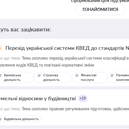
сформований цей підсумо
ОЗНАЙОМИТИСЯ
уть вас зацікавити:
Перехід української системи КВЕД до стандартів 
о що тема:
Тема охоплює перехід української системи класифікації в
овлення кодів КВЕД та пов'язані нормативні зміни
Банківська
Страхова
Фінансові
Паливн
діяльність
діяльність
послуги
компле
емельні відносини у будівництві
+19
о що тема:
Тема охоплює правове регулювання підготовки, здійсненн
Будівельна діяльність