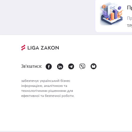
П
Пр
тл
Зв'язатися:
забезпечує український бізнес
інформацією, аналітикою та
технологічними рішеннями для
ефективної та безпечної роботи.