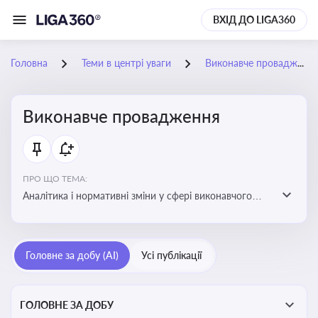
ВХІД ДО LIGA360
Головна
Теми в центрі уваги
Виконавче провадження
Виконавче провадження
ПРО ЩО ТЕМА:
Аналітика і нормативні зміни у сфері виконавчого
провадження та примусового виконання рішень:
огляди по виконавчих документах, відкриттю та
завершенню проваджень, діяльності державних і
Головне за добу (AI)
Усі публікації
приватних виконавців
ГОЛОВНЕ ЗА ДОБУ