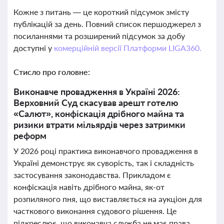
Кожне з питань — це короткий підсумок змісту
публікацій за день. Повний список першоджерел з
посиланнями та розширений підсумок за добу
доступні у
комерційній версії Платформи LIGA360.
Стисло про головне:
Виконавче провадження в Україні 2026:
Верховний Суд скасував арешт готелю
«Салют», конфіскація дрібного майна та
ризики втрати мільярдів через затримки
реформ
У 2026 році практика виконавчого провадження в
Україні демонструє як суворість, так і складність
застосування законодавства. Прикладом є
конфіскація навіть дрібного майна, як-от
розпиляного пня, що виставляється на аукціон для
часткового виконання судового рішення. Це
підкреслює, що виконавча служба не має права