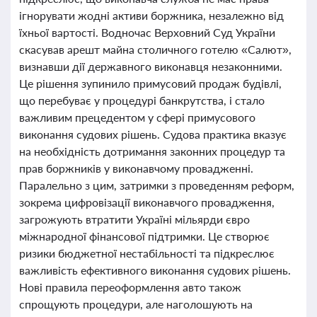
ігнорувати жодні активи боржника, незалежно від
їхньої вартості. Водночас Верховний Суд України
скасував арешт майна столичного готелю «Салют»,
визнавши дії державного виконавця незаконними.
Це рішення зупинило примусовий продаж будівлі,
що перебуває у процедурі банкрутства, і стало
важливим прецедентом у сфері примусового
виконання судових рішень. Судова практика вказує
на необхідність дотримання законних процедур та
прав боржників у виконавчому провадженні.
Паралельно з цим, затримки з проведенням реформ,
зокрема цифровізації виконавчого провадження,
загрожують втратити Україні мільярди євро
міжнародної фінансової підтримки. Це створює
ризики бюджетної нестабільності та підкреслює
важливість ефективного виконання судових рішень.
Нові правила переоформлення авто також
спрощують процедури, але наголошують на