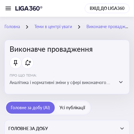
ВХІД ДО LIGA360
Головна
Теми в центрі уваги
Виконавче провадження
Виконавче провадження
ПРО ЩО ТЕМА:
Аналітика і нормативні зміни у сфері виконавчого
провадження та примусового виконання рішень:
огляди по виконавчих документах, відкриттю та
завершенню проваджень, діяльності державних і
Головне за добу (AI)
Усі публікації
приватних виконавців
ГОЛОВНЕ ЗА ДОБУ