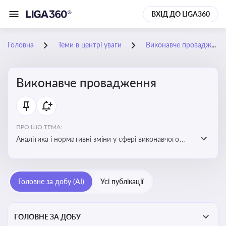
ВХІД ДО LIGA360
Головна
Теми в центрі уваги
Виконавче провадження
Виконавче провадження
ПРО ЩО ТЕМА:
Аналітика і нормативні зміни у сфері виконавчого
провадження та примусового виконання рішень:
огляди по виконавчих документах, відкриттю та
завершенню проваджень, діяльності державних і
Головне за добу (AI)
Усі публікації
приватних виконавців
ГОЛОВНЕ ЗА ДОБУ