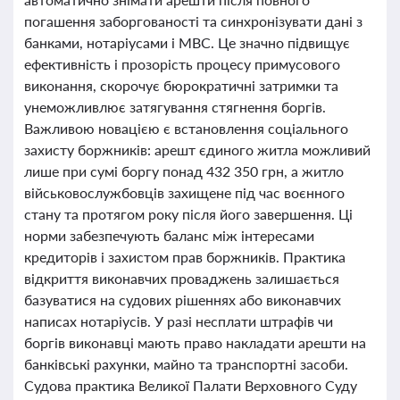
погашення заборгованості та синхронізувати дані з
банками, нотаріусами і МВС. Це значно підвищує
ефективність і прозорість процесу примусового
виконання, скорочує бюрократичні затримки та
унеможливлює затягування стягнення боргів.
Важливою новацією є встановлення соціального
захисту боржників: арешт єдиного житла можливий
лише при сумі боргу понад 432 350 грн, а житло
військовослужбовців захищене під час воєнного
стану та протягом року після його завершення. Ці
норми забезпечують баланс між інтересами
кредиторів і захистом прав боржників. Практика
відкриття виконавчих проваджень залишається
базуватися на судових рішеннях або виконавчих
написах нотаріусів. У разі несплати штрафів чи
боргів виконавці мають право накладати арешти на
банківські рахунки, майно та транспортні засоби.
Судова практика Великої Палати Верховного Суду