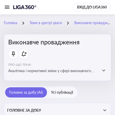
ВХІД ДО LIGA360
Головна
Теми в центрі уваги
Виконавче провадження
Виконавче провадження
ПРО ЩО ТЕМА:
Аналітика і нормативні зміни у сфері виконавчого
провадження та примусового виконання рішень:
огляди по виконавчих документах, відкриттю та
завершенню проваджень, діяльності державних і
Головне за добу (AI)
Усі публікації
приватних виконавців
ГОЛОВНЕ ЗА ДОБУ