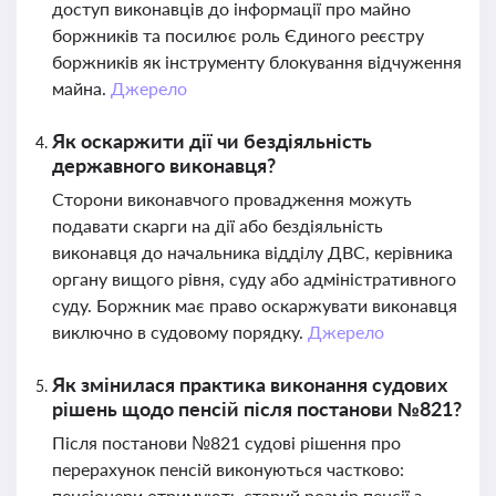
доступ виконавців до інформації про майно
боржників та посилює роль Єдиного реєстру
боржників як інструменту блокування відчуження
майна.
Джерело
Як оскаржити дії чи бездіяльність
державного виконавця?
Сторони виконавчого провадження можуть
подавати скарги на дії або бездіяльність
виконавця до начальника відділу ДВС, керівника
органу вищого рівня, суду або адміністративного
суду. Боржник має право оскаржувати виконавця
виключно в судовому порядку.
Джерело
Як змінилася практика виконання судових
рішень щодо пенсій після постанови №821?
Після постанови №821 судові рішення про
перерахунок пенсій виконуються частково:
пенсіонери отримують старий розмір пенсії з