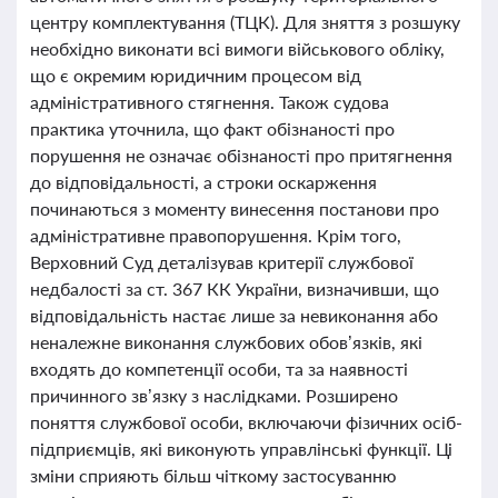
центру комплектування (ТЦК). Для зняття з розшуку
необхідно виконати всі вимоги військового обліку,
що є окремим юридичним процесом від
адміністративного стягнення. Також судова
практика уточнила, що факт обізнаності про
порушення не означає обізнаності про притягнення
до відповідальності, а строки оскарження
починаються з моменту винесення постанови про
адміністративне правопорушення. Крім того,
Верховний Суд деталізував критерії службової
недбалості за ст. 367 КК України, визначивши, що
відповідальність настає лише за невиконання або
неналежне виконання службових обов’язків, які
входять до компетенції особи, та за наявності
причинного зв’язку з наслідками. Розширено
поняття службової особи, включаючи фізичних осіб-
підприємців, які виконують управлінські функції. Ці
зміни сприяють більш чіткому застосуванню