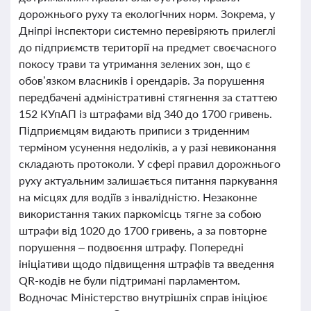
дорожнього руху та екологічних норм. Зокрема, у
Дніпрі інспектори системно перевіряють прилеглі
до підприємств території на предмет своєчасного
покосу трави та утримання зелених зон, що є
обов’язком власників і орендарів. За порушення
передбачені адміністративні стягнення за статтею
152 КУпАП із штрафами від 340 до 1700 гривень.
Підприємцям видають приписи з триденним
терміном усунення недоліків, а у разі невиконання
складають протоколи. У сфері правил дорожнього
руху актуальним залишається питання паркування
на місцях для водіїв з інвалідністю. Незаконне
використання таких паркомісць тягне за собою
штрафи від 1020 до 1700 гривень, а за повторне
порушення – подвоєння штрафу. Попередні
ініціативи щодо підвищення штрафів та введення
QR-кодів не були підтримані парламентом.
Водночас Міністерство внутрішніх справ ініціює