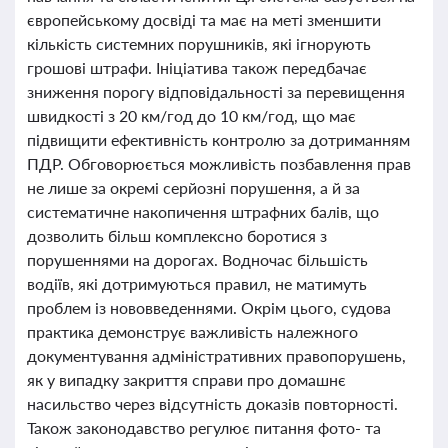
європейському досвіді та має на меті зменшити
кількість системних порушників, які ігнорують
грошові штрафи. Ініціатива також передбачає
зниження порогу відповідальності за перевищення
швидкості з 20 км/год до 10 км/год, що має
підвищити ефективність контролю за дотриманням
ПДР. Обговорюється можливість позбавлення прав
не лише за окремі серйозні порушення, а й за
систематичне накопичення штрафних балів, що
дозволить більш комплексно боротися з
порушеннями на дорогах. Водночас більшість
водіїв, які дотримуються правил, не матимуть
проблем із нововведеннями. Окрім цього, судова
практика демонструє важливість належного
документування адміністративних правопорушень,
як у випадку закриття справи про домашнє
насильство через відсутність доказів повторності.
Також законодавство регулює питання фото- та