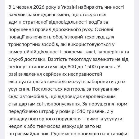
З 1 червня 2026 року в Україні набирають чинності
важливі законодавчі зміни, що стосуються
адміністративної відповідальності водіїв за
порушення правил дорожнього руху. Основні
новації включають обов’язковий техогляд для
транспортних засобів, які використовуються у
комерційній діяльності, зокрема таксі, каршерінгу та
служб доставки. Вартість техогляду залежатиме від
регіону і становитиме від 800 до 1500 гривень. У
разі виявлення серйозних несправностей
експлуатацію автомобіля можуть заборонити до їх
усунення. Посилюється контроль за тонуванням
скла автомобілів, що відповідає європейським
стандартам світлопропускання. За порушення норм
передбачено штраф у розмірі 510 гривень, а у
випадку повторного порушення – вимога усунути
недолік або тимчасова евакуація авто на
штрафмайданчик. Одночасно оновлюються тарифи