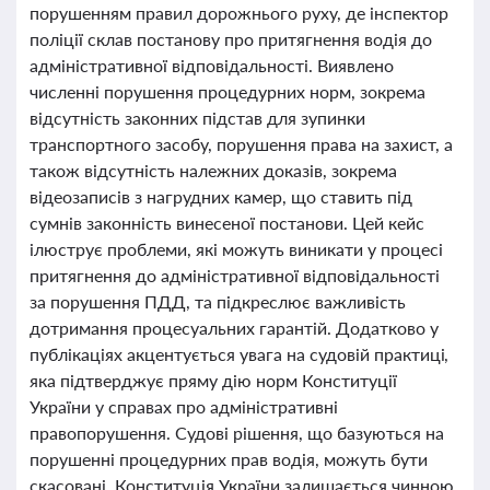
порушенням правил дорожнього руху, де інспектор
поліції склав постанову про притягнення водія до
адміністративної відповідальності. Виявлено
численні порушення процедурних норм, зокрема
відсутність законних підстав для зупинки
транспортного засобу, порушення права на захист, а
також відсутність належних доказів, зокрема
відеозаписів з нагрудних камер, що ставить під
сумнів законність винесеної постанови. Цей кейс
ілюструє проблеми, які можуть виникати у процесі
притягнення до адміністративної відповідальності
за порушення ПДД, та підкреслює важливість
дотримання процесуальних гарантій. Додатково у
публікаціях акцентується увага на судовій практиці,
яка підтверджує пряму дію норм Конституції
України у справах про адміністративні
правопорушення. Судові рішення, що базуються на
порушенні процедурних прав водія, можуть бути
скасовані. Конституція України залишається чинною