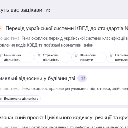
уть вас зацікавити:
Перехід української системи КВЕД до стандартів 
о що тема:
Тема охоплює перехід української системи класифікації в
овлення кодів КВЕД та пов'язані нормативні зміни
Банківська
Страхова
Фінансові
Паливн
діяльність
діяльність
послуги
компле
емельні відносини у будівництві
+13
о що тема:
Тема охоплює правове регулювання підготовки, здійсненн
Будівельна діяльність
езонансний проєкт Цивільного кодексу: реакції та кр
о що тема:
Тема охоплює оновлення та реформування цивільного за