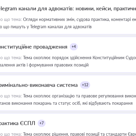
elegram канали для адвокатів: новини, кейси, практич
о що тема:
Огляди нормативних змін, судова практика, коментарі екс
о що пишуть у Telegram каналах для адвокатів
онституційне провадження
+4
о що тема:
Тема охоплює порядок здійснення Конституційним Судом
валення актів і формування правових позицій
римінально-виконавча система
+12
о що тема:
Тема охоплює організацію та правове регулювання викона
танов виконання покарань та статус осіб, які відбувають покарання
рактика ЄСПЛ
+7
о що тема:
Тема охоплює рішення, правові позиції та стандарти Євр