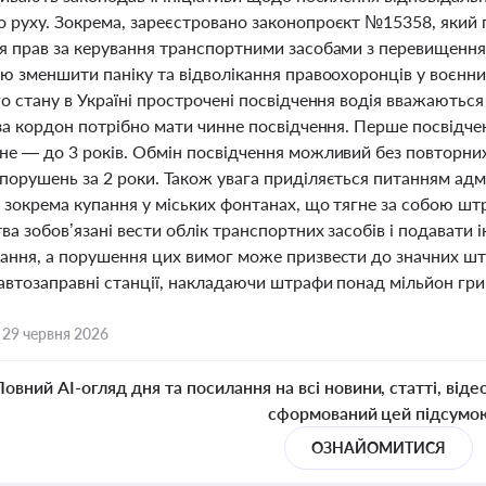
 руху. Зокрема, зареєстровано законопроєкт №15358, який 
я прав за керування транспортними засобами з перевищення
ю зменшити паніку та відволікання правоохоронців у воєнний
о стану в Україні прострочені посвідчення водія вважаютьс
за кордон потрібно мати чинне посвідчення. Перше посвідчен
не — до 3 років. Обмін посвідчення можливий без повторних 
орушень за 2 роки. Також увага приділяється питанням адмі
 зокрема купання у міських фонтанах, що тягне за собою штр
а зобов’язані вести облік транспортних засобів і подавати
ання, а порушення цих вимог може призвести до значних шт
 автозаправні станції, накладаючи штрафи понад мільйон гри
,
29 червня 2026
Повний AI-огляд дня та посилання на всі новини, статті, віде
сформований цей підсумо
ОЗНАЙОМИТИСЯ