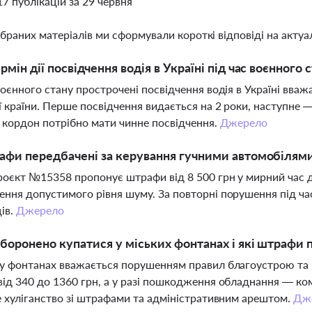
17 публікацій за 29 червня
ібраних матеріалів ми сформували короткі відповіді на актуал
рмін дії посвідчення водія в Україні під час воєнного 
воєнного стану прострочені посвідчення водія в Україні вв
ї країни. Перше посвідчення видається на 2 роки, наступне —
а кордон потрібно мати чинне посвідчення.
Джерело
афи передбачені за керування гучними автомобілям
оєкт №15358 пропонує штрафи від 8 500 грн у мирний час до
ння допустимого рівня шуму. За повторні порушення під ча
ців.
Джерело
боронено купатися у міських фонтанах і які штрафи 
у фонтанах вважається порушенням правил благоустрою та 
ід 340 до 1360 грн, а у разі пошкодження обладнання — ко
е хуліганство зі штрафами та адміністративним арештом.
Дж