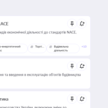
NACE
идів економічної діяльності до стандартів NACE,
о-енергетичний
Торгівля
Будівельна
+10
кс
діяльність
я та введення в експлуатацію об’єктів будівництва
итика
конодавства України, включаючи зміни до