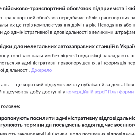
 військово-транспортний обов’язок підприємств і як
о-транспортний обов’язок передбачає облік транспортних за
альних центрів комплектування двічі на рік. Неподання або
и до адміністративної відповідальності з великими штрафа
лідки для нелегальних автозаправних станцій в Украї
онну торгівлю пальним без ліцензії податківці накладають ш
уються як адміністративні правопорушення, а інформація п
ої діяльності.
Джерело
тань — це короткий підсумок змісту публікацій за день. По
 підсумок за добу доступні у
комерційній версії Платформи
 головне:
 пропонують посилити адміністративну відповідальні
егулюють терміни дії посвідчень водія під час воєнног
ривають законодавчі ініціативи щодо посилення відповідальн