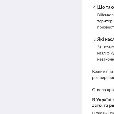
Що таке
Військов
територі
призвест
Які нас
За незак
кваліфік
незаконн
Кожне з пи
розширений
Стисло про
В Україні
авто, та р
В Україні т