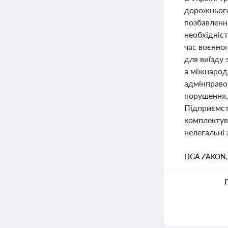
дорожнього
позбавленн
необхідніст
час воєнног
для виїзду 
а міжнарод
адмінправоп
порушення,
Підприємств
комплектув
нелегальні
LIGA ZAKON