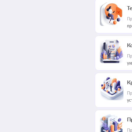
T
Пр
пр
К
Пр
ух
К
Пр
ус
П
Пр