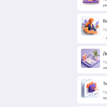
ре
В
Пр
Д
Пр
зо
T
Пр
пр