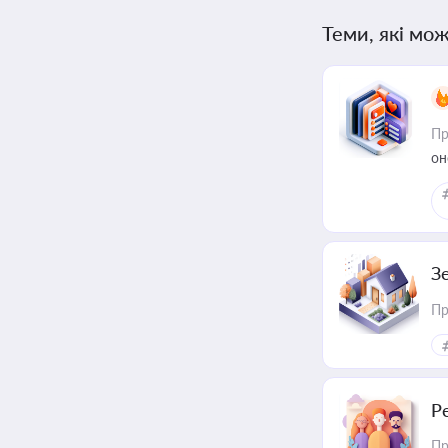
Теми, які мож
Пр
он
З
Пр
Р
Пр