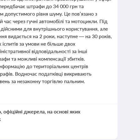
передбачає штрафи до 34 000 грн та
м допустимого рівня шуму. Це пов’язано з
 час через гучні автомобілі та мотоцикли. Під
я дійсними для внутрішнього користування, але
ня видається на 2 роки, наступне — на 30 років,
іспитів за умови не більше двох
ністративної відповідальності за інші
афи та можливі компенсації збитків.
 інформацію до територіальних центрів
рафів. Водночас податківці викривають
вень за незаконну торгівлю пальним.
о, офіційні джерела, на основі яких
к