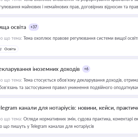
гулювання майнових і немайнових прав, договірних відносин та прав
ища освіта
+37
о що тема:
Тема охоплює правове регулювання системи вищої освіти, о
Освіта
екларування іноземних доходів
+6
о що тема:
Тема стосується обов’язку декларування доходів, отрим
бов’язань та застосування правил уникнення подвійного оподаткува
elegram канали для нотаріусів: новини, кейси, практич
о що тема:
Огляди нормативних змін, судова практика, коментарі екс
о що пишуть у Telegram каналах для нотаріусів