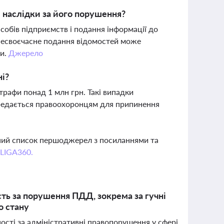
і наслідки за його порушення?
собів підприємств і подання інформації до
 несвоєчасне подання відомостей може
ми.
Джерело
ні?
трафи понад 1 млн грн. Такі випадки
ередається правоохоронцям для припинення
вний список першоджерел з посиланнями та
 LIGA360.
сть за порушення ПДД, зокрема за гучні
о стану
ості за адміністративні правопорушення у сфері