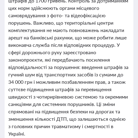
штрафів до 1700 гривень. Контроль за дотриманням
цих норм здійснюють органи місцевого
самоврядування з фото- та відеофіксацією
порушень. Важливо, що територіальні центри
комплектування не мають повноважень накладати
арешт на банківські рахунки, що може робити лише
виконавча служба після відповідних процедур. У
сфері дорожнього руху зареєстровано
законопроєкти, які передбачають посилення
відповідальності за порушення: введення штрафів за
гучний шум від транспортних засобів із сумами до
34 000 грн і можливим позбавленням прав, а також
суттєве підвищення штрафів за перевищення
швидкості з чотирирівневою системою та окремими
санкціями для системних порушників. Ці зміни
спрямовані на підвищення безпеки на дорогах та
зменшення кількості ДТП, що залишаються однією
з головних причин травматизму і смертності в
Україні.