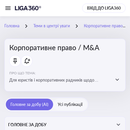
ВХІД ДО LIGA360
Головна
Теми в центрі уваги
Корпоративне право / M&A
Корпоративне право / M&A
ПРО ЩО ТЕМА:
Для юристів і корпоративних радників щодо
корпоративних договорів, спірних ситуацій,
оскарження рішень загальних зборів, прав та
обов’язків мажоритарних і міноритарних акціонерів,
Головне за добу (AI)
Усі публікації
впливу змін у правовому полі на корпоративне
управління
ГОЛОВНЕ ЗА ДОБУ