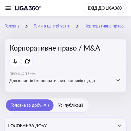
ВХІД ДО LIGA360
Головна
Теми в центрі уваги
Корпоративне право / M&A
Корпоративне право / M&A
ПРО ЩО ТЕМА:
Для юристів і корпоративних радників щодо
корпоративних договорів, спірних ситуацій,
оскарження рішень загальних зборів, прав та
обов’язків мажоритарних і міноритарних акціонерів,
Головне за добу (AI)
Усі публікації
впливу змін у правовому полі на корпоративне
управління
ГОЛОВНЕ ЗА ДОБУ