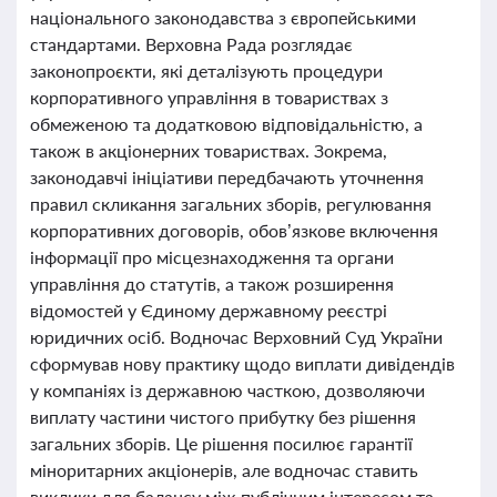
національного законодавства з європейськими
стандартами. Верховна Рада розглядає
законопроєкти, які деталізують процедури
корпоративного управління в товариствах з
обмеженою та додатковою відповідальністю, а
також в акціонерних товариствах. Зокрема,
законодавчі ініціативи передбачають уточнення
правил скликання загальних зборів, регулювання
корпоративних договорів, обов’язкове включення
інформації про місцезнаходження та органи
управління до статутів, а також розширення
відомостей у Єдиному державному реєстрі
юридичних осіб. Водночас Верховний Суд України
сформував нову практику щодо виплати дивідендів
у компаніях із державною часткою, дозволяючи
виплату частини чистого прибутку без рішення
загальних зборів. Це рішення посилює гарантії
міноритарних акціонерів, але водночас ставить
виклики для балансу між публічним інтересом та