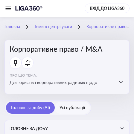
ВХІД ДО LIGA360
Головна
Теми в центрі уваги
Корпоративне право / M&A
Корпоративне право / M&A
ПРО ЩО ТЕМА:
Для юристів і корпоративних радників щодо
корпоративних договорів, спірних ситуацій,
оскарження рішень загальних зборів, прав та
обов’язків мажоритарних і міноритарних акціонерів,
Головне за добу (AI)
Усі публікації
впливу змін у правовому полі на корпоративне
управління
ГОЛОВНЕ ЗА ДОБУ