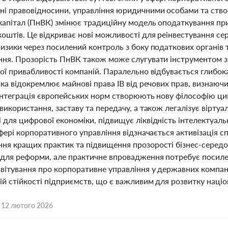
ні правовідносини, управління юридичними особами та ств
капітал (ПнВК) змінює традиційну модель оподаткування при
оштів. Це відкриває нові можливості для реінвестування се
изики через посилений контроль з боку податкових органів 
ння. Прозорість ПнВК також може слугувати інструментом з
ної привабливості компаній. Паралельно відбувається глибо
яка відокремлює майнові права ІВ від речових прав, визнаюч
 інтеграція європейських норм створюють нову філософію ци
використання, заставу та передачу, а також легалізує віртуал
для цифрової економіки, підвищує ліквідність інтелектуаль
сфері корпоративного управління відзначається активізація 
ня кращих практик та підвищення прозорості бізнес-середо
для реформи, але практичне впровадження потребує посиленн
звітування про корпоративне управління у державних компані
ій стійкості підприємств, що є важливим для розвитку націо
,
12 лютого 2026