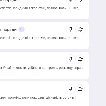
пертів, юридичні алгоритми, правові новини - все,
ні поради
+5
пертів, юридичні алгоритми, правові новини - все,
 України конституційного контролю, розгляду справ,
ння кримінальних покарань, діяльність органів і