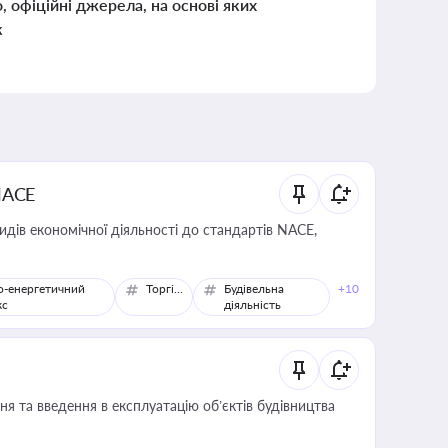
о, офіційні джерела, на основі яких
к
NACE
идів економічної діяльності до стандартів NACE,
о-енергетичний
Торгівля
Будівельна
+10
кс
діяльність
я та введення в експлуатацію об’єктів будівництва