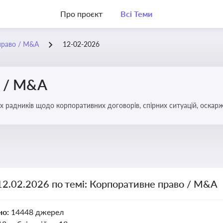
Про проєкт
Всі Теми
право / M&A
12-02-2026
о / M&A
х радників щодо корпоративних договорів, спірних ситуацій, оскарж
міноритарних акціонерів, впливу змін у правовому полі на корпорати
12.02.2026 по темі: Корпоративне право / M&A
но:
14448 джерел