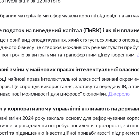
13 публікацій за 12 лютого
ібраних матеріалів ми сформували короткі відповіді на актуал
 податок на виведений капітал (ПнВК) і як він вплине
е новий вид оподаткування, який стягується лише з операцій 
днього бізнесу це створює можливість реінвестувати прибут
 контролю за витратами та трансфертним ціноутворенням.
овні зміни у майнових правах інтелектуальної власност
оці майнові права інтелектуальної власності визнані окреми
прав. Це спрощує використання, заставу та передачу ІВ, а так
иває нові можливості для цифрової економіки.
Джерело
и у корпоративному управлінні впливають на держав
вчі зміни 2024 року заклали основу для реформування корп
тичне впровадження потребує посилення прозорості, звітнос
ості та підвищенню інвестиційної привабливості підприємст