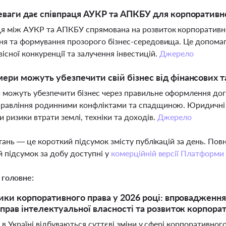
еваги дає співпраця АУКР та АПКБУ для корпоративн
я між АУКР та АПКБУ спрямована на розвиток корпоративн
ня та формування прозорого бізнес-середовища. Це допомаг
існої конкуренції та залучення інвестицій.
Джерело
ери можуть убезпечити свій бізнес від фінансових т
можуть убезпечити бізнес через правильне оформлення догов
равління родинними конфліктами та спадщиною. Юридичні 
 ризики втрати землі, техніки та доходів.
Джерело
тань — це короткий підсумок змісту публікацій за день. По
 підсумок за добу доступні у
комерційній версії Платформи
 головне:
ики корпоративного права у 2026 році: впровадження
прав інтелектуальної власності та розвиток корпорат
 в Україні відбуваються суттєві зміни у сфері корпоративно