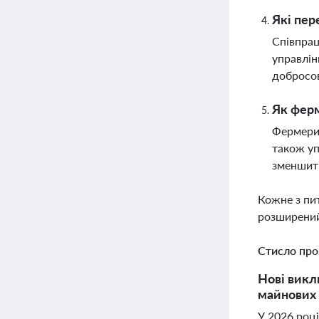
Які пер
Співпрац
управлін
добросов
Як ферм
Фермери 
також уп
зменшити
Кожне з пи
розширений
Стисло про
Нові викл
майнових 
У 2026 році