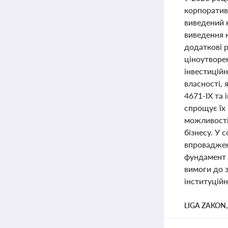
корпоратив
виведений 
виведення к
додаткові р
ціноутворе
інвестицій
власності, 
4671-IX та
спрощує їх 
можливості 
бізнесу. У 
впроваджен
фундамент 
вимоги до 
інституційн
LIGA ZAKON