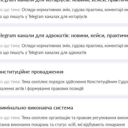
о що тема:
Огляди нормативних змін, судова практика, коментарі екс
о що пишуть у Telegram каналах для нотаріусів
elegram канали для адвокатів: новини, кейси, практич
о що тема:
Огляди нормативних змін, судова практика, коментарі екс
о що пишуть у Telegram каналах для адвокатів
онституційне провадження
о що тема:
Тема охоплює порядок здійснення Конституційним Судом
валення актів і формування правових позицій
римінально-виконавча система
о що тема:
Тема охоплює організацію та правове регулювання викона
танов виконання покарань та статус осіб, які відбувають покарання