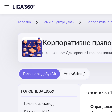
Головна
Теми в центрі уваги
Корпоративне 
Корпоративне прав
Для юристів і корпоративни
ПРО ЩО ТЕМА:
обов’язків мажоритарних і 
Головне за добу (AI)
Усі публікації
ГОЛОВНЕ ЗА ДОБУ
Головне за 
Головне за сьогодні
Опрацьова
07 серпня 2026