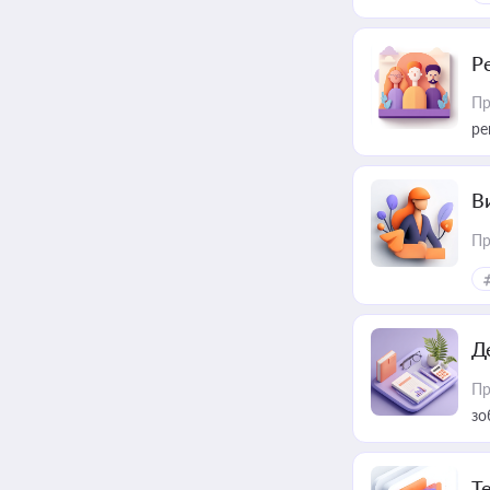
Р
Пр
ре
В
Пр
Д
Пр
зо
T