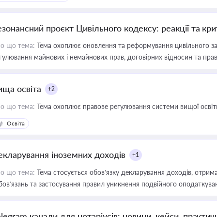
езонансний проєкт Цивільного кодексу: реакції та кр
о що тема:
Тема охоплює оновлення та реформування цивільного за
гулювання майнових і немайнових прав, договірних відносин та прав
ища освіта
+2
о що тема:
Тема охоплює правове регулювання системи вищої освіти, о
Освіта
екларування іноземних доходів
+1
о що тема:
Тема стосується обов’язку декларування доходів, отрим
бов’язань та застосування правил уникнення подвійного оподаткува
elegram канали для нотаріусів: новини, кейси, практич