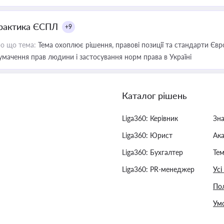
рактика ЄСПЛ
+9
о що тема:
Тема охоплює рішення, правові позиції та стандарти Євр
умачення прав людини і застосування норм права в Україні
Каталог рішень
Liga360: Керівник
Зн
Liga360: Юрист
Ак
Liga360: Бухгалтер
Тем
Liga360: PR-менеджер
Усі
Пол
Умо