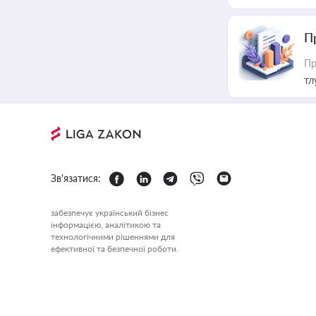
П
Пр
тл
Зв'язатися:
забезпечує український бізнес
інформацією, аналітикою та
технологічними рішеннями для
ефективної та безпечної роботи.