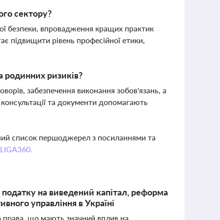
ого сектору?
ої безпеки, впровадження кращих практик
ає підвищити рівень професійної етики,
а родинних ризиків?
орів, забезпечення виконання зобов'язань, а
консультації та документи допомагають
вний список першоджерел з посиланнями та
 LIGA360.
 податку на виведений капітал, реформа
ивного управління в Україні
го права, що мають значний вплив на