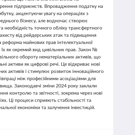
орення підприємств. Впровадження податку на
бутку, акцентуючи увагу на операціях з
реднього бізнесу, але водночас створює
та необхідність точного обліку трансфертного
ахисту від рейдерських атак та підвищення
ка реформа майнових прав інтелектуальної
и їх як окремий вид цивільних прав. Закон №
вільного обороту нематеріальних активів, що
ьні активи як цифрові речі. Це відкриває нові
них активів і стимулює розвиток інноваційного
співпраці між професійними асоціаціями для
вища. Законодавчі зміни 2024 року заклали
я контролю та звітності, зокрема через нові
ях. Ці процеси сприяють стабільності та
нальної економіки та залучення інвестицій.