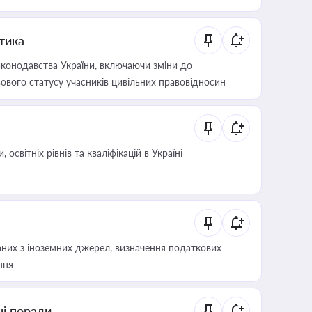
итика
конодавства України, включаючи зміни до
ового статусу учасників цивільних правовідносин
світніх рівнів та кваліфікацій в Україні
аних з іноземних джерел, визначення податкових
ння
ні поради