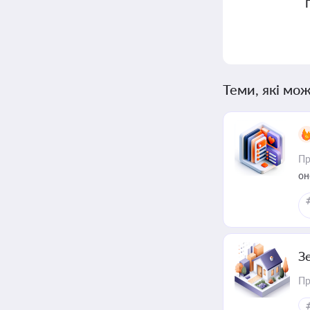
Теми, які мож
Пр
он
З
Пр