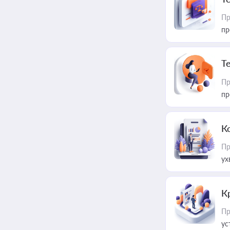
Пр
пр
T
Пр
пр
К
Пр
ух
К
Пр
ус