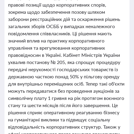
правові позиції щодо корпоративних спорів,
зокрема щодо забезпечення позову шляхом
заборони реєстраційних дій та оскарження рішень
загальних зборів ОСББ у випадках неналежного
повідомлення співвласників. Ці рішення мають
значний вплив на практику корпоративного
управління та врегулювання корпоративних
правовідносин в Україні. Кабінет Міністрів України
ухвалив постанову № 205, яка спрощує процедуру
передачі нерухомості господарських товариств із
державною часткою понад 50% у пільгову оренду
для внутрішньо переміщених осіб. Тепер такі об'єкти
можуть передаватися без проведення аукціонів за
символічну плату 1 гривня на рік протягом воєнного
стану та шести місяців після його завершення. Це
рішення сприяє оперативному реагуванню бізнесу
на гуманітарні виклики та підвищує соціальну
відповідальність корпоративних структур. Також у
сфері корпоративного права важливо враховувати