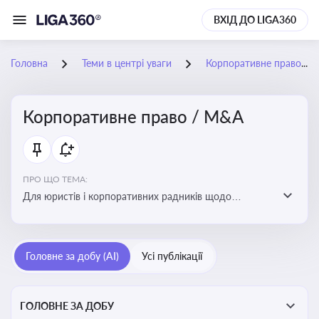
ВХІД ДО LIGA360
Головна
Теми в центрі уваги
Корпоративне право / M&A
Корпоративне право / M&A
ПРО ЩО ТЕМА:
Для юристів і корпоративних радників щодо
корпоративних договорів, спірних ситуацій,
оскарження рішень загальних зборів, прав та
обов’язків мажоритарних і міноритарних акціонерів,
Головне за добу (AI)
Усі публікації
впливу змін у правовому полі на корпоративне
управління
ГОЛОВНЕ ЗА ДОБУ