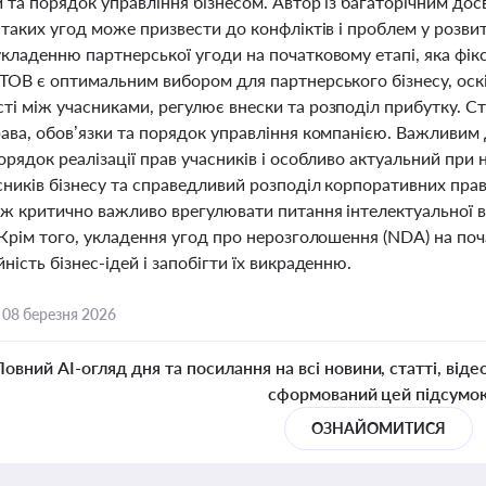
и та порядок управління бізнесом. Автор із багаторічним до
 таких угод може призвести до конфліктів і проблем у розвит
укладенню партнерської угоди на початковому етапі, яка фі
 ТОВ є оптимальним вибором для партнерського бізнесу, ос
ті між учасниками, регулює внески та розподіл прибутку. 
рава, обов’язки та порядок управління компанією. Важливим
орядок реалізації прав учасників і особливо актуальний при 
сників бізнесу та справедливий розподіл корпоративних прав
ож критично важливо врегулювати питання інтелектуальної в
 Крім того, укладення угод про нерозголошення (NDA) на по
ність бізнес-ідей і запобігти їх викраденню.
,
08 березня 2026
Повний AI-огляд дня та посилання на всі новини, статті, віде
сформований цей підсумо
ОЗНАЙОМИТИСЯ