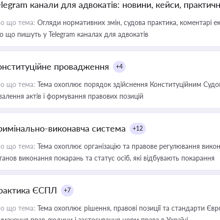
elegram канали для адвокатів: новини, кейси, практич
о що тема:
Огляди нормативних змін, судова практика, коментарі екс
о що пишуть у Telegram каналах для адвокатів
онституційне провадження
+4
о що тема:
Тема охоплює порядок здійснення Конституційним Судом
валення актів і формування правових позицій
римінально-виконавча система
+12
о що тема:
Тема охоплює організацію та правове регулювання викона
танов виконання покарань та статус осіб, які відбувають покарання
рактика ЄСПЛ
+7
о що тема:
Тема охоплює рішення, правові позиції та стандарти Євр
умачення прав людини і застосування норм права в Україні