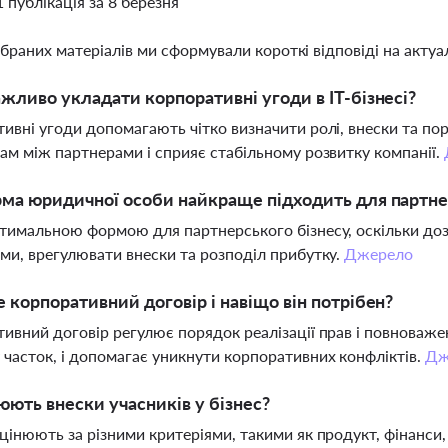
1 публікація за 8 березня
ібраних матеріалів ми сформували короткі відповіді на актуал
жливо укладати корпоративні угоди в ІТ-бізнесі?
ивні угоди допомагають чітко визначити ролі, внески та пор
ам між партнерами і сприяє стабільному розвитку компанії.
ма юридичної особи найкраще підходить для партнер
тимальною формою для партнерського бізнесу, оскільки до
ми, врегулювати внески та розподіл прибутку.
Джерело
 корпоративний договір і навіщо він потрібен?
ивний договір регулює порядок реалізації прав і повноважен
часток, і допомагає уникнути корпоративних конфліктів.
Дж
юють внески учасників у бізнес?
цінюють за різними критеріями, такими як продукт, фінанси, 