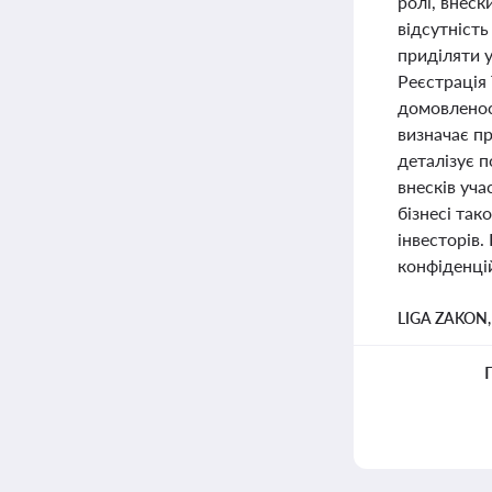
ролі, внеск
відсутність
приділяти 
Реєстрація
домовленос
визначає п
деталізує п
внесків уча
бізнесі так
інвесторів.
конфіденцій
LIGA ZAKON