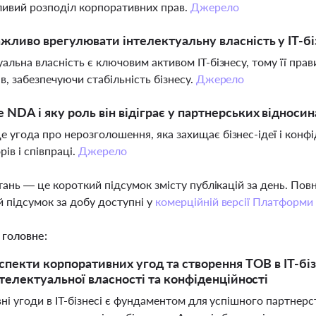
ивий розподіл корпоративних прав.
Джерело
жливо врегулювати інтелектуальну власність у ІТ-бі
уальна власність є ключовим активом ІТ-бізнесу, тому її пра
ів, забезпечуючи стабільність бізнесу.
Джерело
 NDA і яку роль він відіграє у партнерських відносин
 угода про нерозголошення, яка захищає бізнес-ідеї і конфі
рів і співпраці.
Джерело
тань — це короткий підсумок змісту публікацій за день. По
 підсумок за добу доступні у
комерційній версії Платформи
 головне:
спекти корпоративних угод та створення ТОВ в ІТ-бі
нтелектуальної власності та конфіденційності
і угоди в ІТ-бізнесі є фундаментом для успішного партнерс