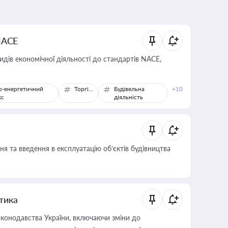
NACE
идів економічної діяльності до стандартів NACE,
о-енергетичний
Торгівля
Будівельна
+10
кс
діяльність
я та введення в експлуатацію об’єктів будівництва
итика
конодавства України, включаючи зміни до