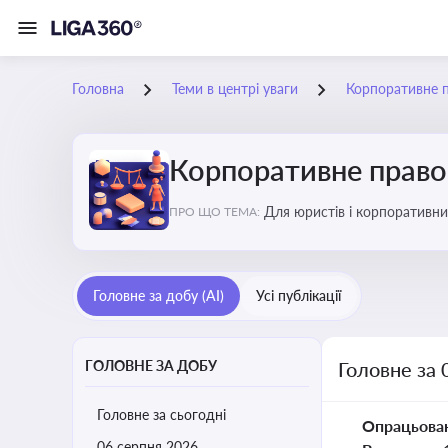
Головна
Теми в центрі уваги
Корпоративне 
Корпоративне прав
Для юристів і корпоративни
ПРО ЩО ТЕМА:
обов’язків мажоритарних і 
Головне за добу (AI)
Усі публікації
ГОЛОВНЕ ЗА ДОБУ
Головне за 
Головне за сьогодні
Опрацьова
06 серпня 2026