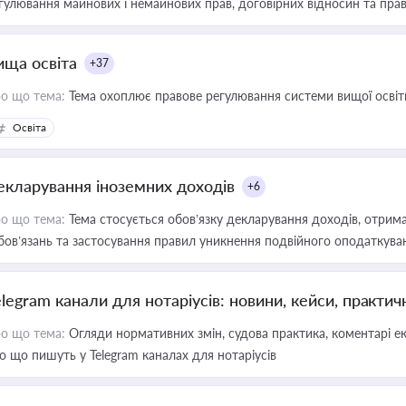
гулювання майнових і немайнових прав, договірних відносин та прав
ища освіта
+37
о що тема:
Тема охоплює правове регулювання системи вищої освіти, о
Освіта
екларування іноземних доходів
+6
о що тема:
Тема стосується обов’язку декларування доходів, отрим
бов’язань та застосування правил уникнення подвійного оподаткува
elegram канали для нотаріусів: новини, кейси, практич
о що тема:
Огляди нормативних змін, судова практика, коментарі екс
о що пишуть у Telegram каналах для нотаріусів