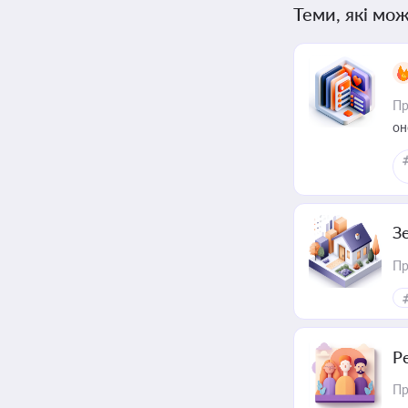
Теми, які мож
Пр
он
З
Пр
Р
Пр