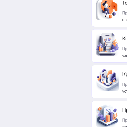
T
Пр
пр
К
Пр
ух
К
Пр
ус
П
Пр
тл