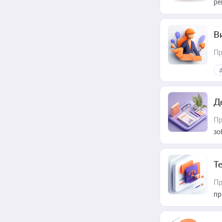
ре
В
Пр
Д
Пр
зо
T
Пр
пр