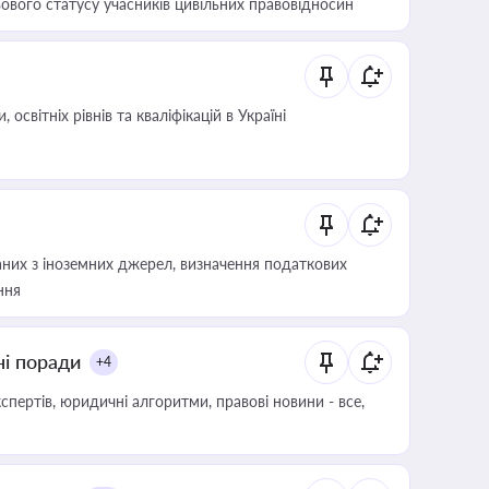
ового статусу учасників цивільних правовідносин
світніх рівнів та кваліфікацій в Україні
аних з іноземних джерел, визначення податкових
ння
ні поради
+4
пертів, юридичні алгоритми, правові новини - все,