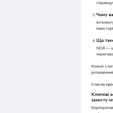
справедл
Чому ва
Інтелект
інвестор
Що таке
NDA — це
перегово
Кожне з пи
розширений
Стисло про
Ключові а
захисту і
Корпоративн