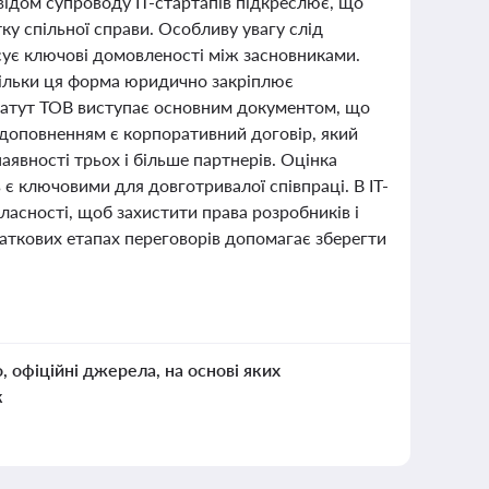
свідом супроводу ІТ-стартапів підкреслює, що
ку спільної справи. Особливу увагу слід
ксує ключові домовленості між засновниками.
кільки ця форма юридично закріплює
Статут ТОВ виступає основним документом, що
 доповненням є корпоративний договір, який
наявності трьох і більше партнерів. Оцінка
 є ключовими для довготривалої співпраці. В ІТ-
ласності, щоб захистити права розробників і
чаткових етапах переговорів допомагає зберегти
о, офіційні джерела, на основі яких
к