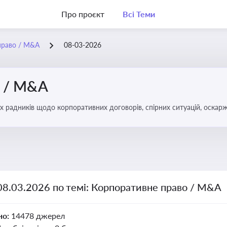
Про проєкт
Всі Теми
право / M&A
08-03-2026
о / M&A
х радників щодо корпоративних договорів, спірних ситуацій, оскарж
міноритарних акціонерів, впливу змін у правовому полі на корпорати
08.03.2026 по темі: Корпоративне право / M&A
но:
14478 джерел