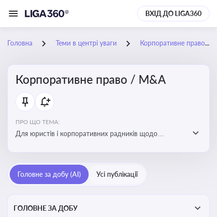
ВХІД ДО LIGA360
Головна
Теми в центрі уваги
Корпоративне право / M&A
Корпоративне право / M&A
ПРО ЩО ТЕМА:
Для юристів і корпоративних радників щодо
корпоративних договорів, спірних ситуацій,
оскарження рішень загальних зборів, прав та
обов’язків мажоритарних і міноритарних акціонерів,
Головне за добу (AI)
Усі публікації
впливу змін у правовому полі на корпоративне
управління
ГОЛОВНЕ ЗА ДОБУ