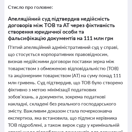
Стисло про головне:
Апеляційний суд підтвердив недійсність
договорів між ТОВ та АТ через фіктивність
створення юридичної особи та
фальсифікацію документів на 111 млн грн
П'ятий апеляційний адміністративний суд у справі,
що стосується корпоративних правовідносин,
визнав недійсними договори поставки зерна між
товариством з обмеженою відповідальністю (ТОВ)
та акціонерним товариством (АТ) на суму понад 111
млн гривень. Суд підтвердив, що ТОВ було створено
фіктивно з метою мінімізації податкових
зобов’язань, а документи, зокрема податкові
накладні, складені без реального господарського
змісту. Важливим доказом стала почеркознавча
експертиза, яка встановила, що підписи керівника
ТОВ підроблені, а також вирок суду у кримінальній
справі щодо підроблення документів для державної