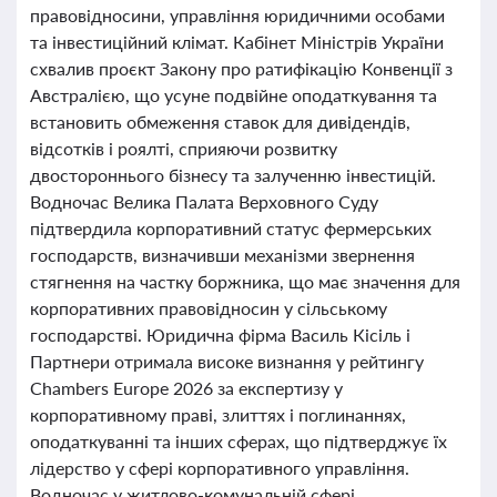
правовідносини, управління юридичними особами
та інвестиційний клімат. Кабінет Міністрів України
схвалив проєкт Закону про ратифікацію Конвенції з
Австралією, що усуне подвійне оподаткування та
встановить обмеження ставок для дивідендів,
відсотків і роялті, сприяючи розвитку
двостороннього бізнесу та залученню інвестицій.
Водночас Велика Палата Верховного Суду
підтвердила корпоративний статус фермерських
господарств, визначивши механізми звернення
стягнення на частку боржника, що має значення для
корпоративних правовідносин у сільському
господарстві. Юридична фірма Василь Кісіль і
Партнери отримала високе визнання у рейтингу
Chambers Europe 2026 за експертизу у
корпоративному праві, злиттях і поглинаннях,
оподаткуванні та інших сферах, що підтверджує їх
лідерство у сфері корпоративного управління.
Водночас у житлово-комунальній сфері