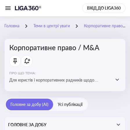
ВХІД ДО LIGA360
Головна
Теми в центрі уваги
Корпоративне право / M&A
Корпоративне право / M&A
ПРО ЩО ТЕМА:
Для юристів і корпоративних радників щодо
корпоративних договорів, спірних ситуацій,
оскарження рішень загальних зборів, прав та
обов’язків мажоритарних і міноритарних акціонерів,
Головне за добу (AI)
Усі публікації
впливу змін у правовому полі на корпоративне
управління
ГОЛОВНЕ ЗА ДОБУ