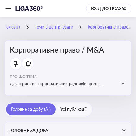
ВХІД ДО LIGA360
Головна
Теми в центрі уваги
Корпоративне право / M&A
Корпоративне право / M&A
ПРО ЩО ТЕМА:
Для юристів і корпоративних радників щодо
корпоративних договорів, спірних ситуацій,
оскарження рішень загальних зборів, прав та
обов’язків мажоритарних і міноритарних акціонерів,
Головне за добу (AI)
Усі публікації
впливу змін у правовому полі на корпоративне
управління
ГОЛОВНЕ ЗА ДОБУ