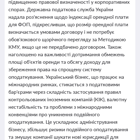
підвищенню правової визначеності у корпоративних
спорах. Державна податкова служба України
надала роз'яснення щодо індексації орендної плати
для ФОП, підкресливши, що розмір орендної плати
визначається умовами договору і не потребує
обов'язкового щорічного перегляду за Методикою
КМУ, якщо це не передбачено договором. Також
наголошено на важливості дотримання обмежень
площі об'єктів оренди та обсягу доходу для
збереження права на спрощену систему
оподаткування. Український бізнес, що працює на
міжнародних ринках, стикається з податковими
бар'єрами через складність застосування правил
контрольованих іноземних компаній (КІК), валютну
нестабільність та проблеми з міжнародними
конвенціями про уникнення подвійного
оподаткування. Це ускладнює адміністрування
бізнесу, збільшує ризики подвійного оподаткування
та змушує компанії шукати нові юрисдикції для