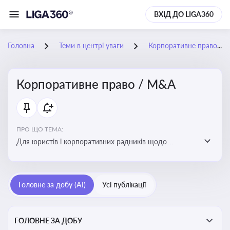
ВХІД ДО LIGA360
Головна
Теми в центрі уваги
Корпоративне право / M&A
Корпоративне право / M&A
ПРО ЩО ТЕМА:
Для юристів і корпоративних радників щодо
корпоративних договорів, спірних ситуацій,
оскарження рішень загальних зборів, прав та
обов’язків мажоритарних і міноритарних акціонерів,
Головне за добу (AI)
Усі публікації
впливу змін у правовому полі на корпоративне
управління
ГОЛОВНЕ ЗА ДОБУ