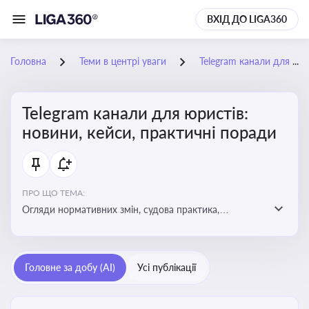
ВХІД ДО LIGA360
Головна
Теми в центрі уваги
Telegram канали для юристів: новини, кейси, практичні поради
Telegram канали для юристів:
новини, кейси, практичні поради
ПРО ЩО ТЕМА:
Огляди нормативних змін, судова практика,
коментарі експертів, юридичні алгоритми, правові
новини - все, про що пишуть у юридичних Telegram
каналах
Головне за добу (AI)
Усі публікації