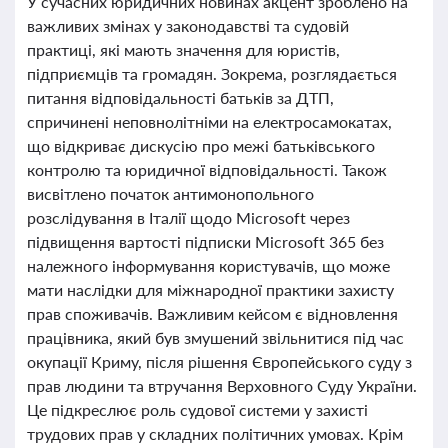
У сучасних юридичних новинах акцент зроблено на
важливих змінах у законодавстві та судовій
практиці, які мають значення для юристів,
підприємців та громадян. Зокрема, розглядається
питання відповідальності батьків за ДТП,
спричинені неповнолітніми на електросамокатах,
що відкриває дискусію про межі батьківського
контролю та юридичної відповідальності. Також
висвітлено початок антимонопольного
розслідування в Італії щодо Microsoft через
підвищення вартості підписки Microsoft 365 без
належного інформування користувачів, що може
мати наслідки для міжнародної практики захисту
прав споживачів. Важливим кейсом є відновлення
працівника, який був змушений звільнитися під час
окупації Криму, після рішення Європейського суду з
прав людини та втручання Верховного Суду України.
Це підкреслює роль судової системи у захисті
трудових прав у складних політичних умовах. Крім