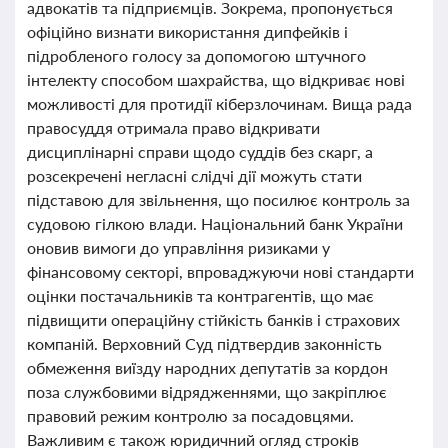
адвокатів та підприємців. Зокрема, пропонується
офіційно визнати використання дипфейків і
підробленого голосу за допомогою штучного
інтелекту способом шахрайства, що відкриває нові
можливості для протидії кіберзлочинам. Вища рада
правосуддя отримала право відкривати
дисциплінарні справи щодо суддів без скарг, а
розсекречені негласні слідчі дії можуть стати
підставою для звільнення, що посилює контроль за
судовою гілкою влади. Національний банк України
оновив вимоги до управління ризиками у
фінансовому секторі, впроваджуючи нові стандарти
оцінки постачальників та контрагентів, що має
підвищити операційну стійкість банків і страхових
компаній. Верховний Суд підтвердив законність
обмеження виїзду народних депутатів за кордон
поза службовими відрядженнями, що закріплює
правовий режим контролю за посадовцями.
Важливим є також юридичний огляд строків