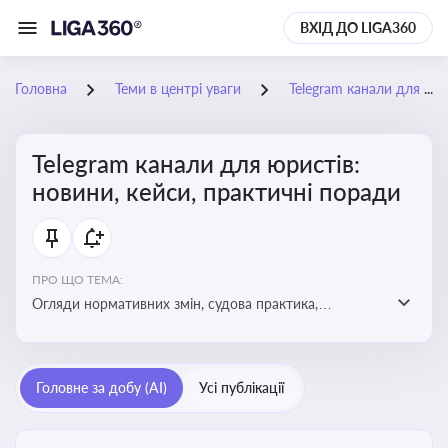
ВХІД ДО LIGA360
Головна
Теми в центрі уваги
Telegram канали для юристів: новини, кейси, практичні поради
Telegram канали для юристів:
новини, кейси, практичні поради
ПРО ЩО ТЕМА:
Огляди нормативних змін, судова практика,
коментарі експертів, юридичні алгоритми, правові
новини - все, про що пишуть у юридичних Telegram
каналах
Головне за добу (AI)
Усі публікації