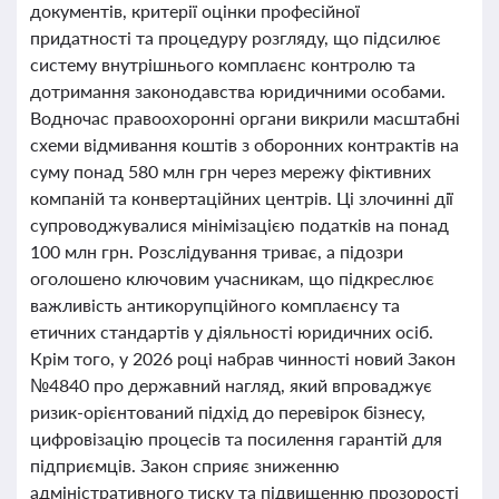
документів, критерії оцінки професійної
придатності та процедуру розгляду, що підсилює
систему внутрішнього комплаєнс контролю та
дотримання законодавства юридичними особами.
Водночас правоохоронні органи викрили масштабні
схеми відмивання коштів з оборонних контрактів на
суму понад 580 млн грн через мережу фіктивних
компаній та конвертаційних центрів. Ці злочинні дії
супроводжувалися мінімізацією податків на понад
100 млн грн. Розслідування триває, а підозри
оголошено ключовим учасникам, що підкреслює
важливість антикорупційного комплаєнсу та
етичних стандартів у діяльності юридичних осіб.
Крім того, у 2026 році набрав чинності новий Закон
№4840 про державний нагляд, який впроваджує
ризик-орієнтований підхід до перевірок бізнесу,
цифровізацію процесів та посилення гарантій для
підприємців. Закон сприяє зниженню
адміністративного тиску та підвищенню прозорості