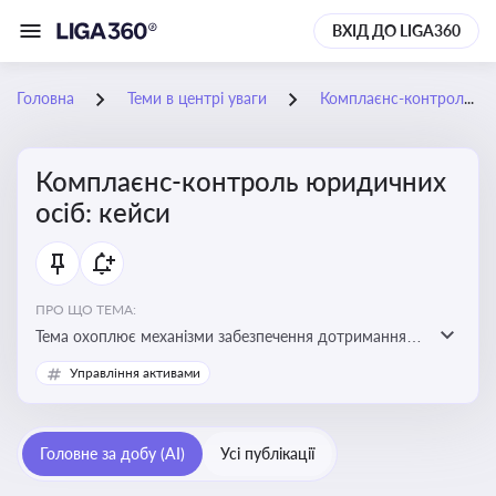
ВХІД ДО LIGA360
Головна
Теми в центрі уваги
Комплаєнс-контроль юридичних осіб: кейси
Комплаєнс-контроль юридичних
осіб: кейси
ПРО ЩО ТЕМА:
Тема охоплює механізми забезпечення дотримання
законодавства юридичними особами, запобігання
Управління активами
ризикам та підвищення прозорості діяльності
Головне за добу (AI)
Усі публікації