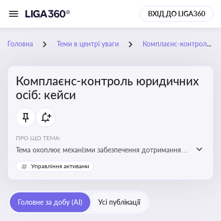
ВХІД ДО LIGA360
Головна
Теми в центрі уваги
Комплаєнс-контроль юридичних осіб: кейси
Комплаєнс-контроль юридичних
осіб: кейси
ПРО ЩО ТЕМА:
Тема охоплює механізми забезпечення дотримання
законодавства юридичними особами, запобігання
Управління активами
ризикам та підвищення прозорості діяльності
Головне за добу (AI)
Усі публікації