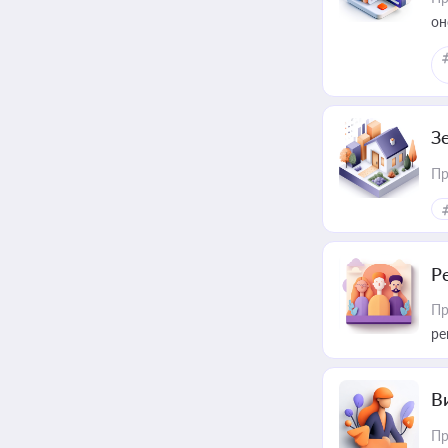
он
З
Пр
Р
Пр
ре
В
Пр