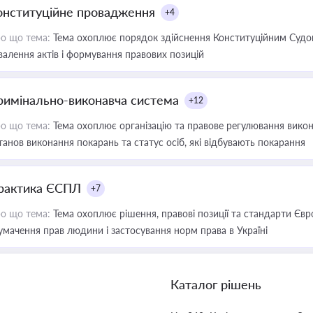
онституційне провадження
+4
о що тема:
Тема охоплює порядок здійснення Конституційним Судом
валення актів і формування правових позицій
римінально-виконавча система
+12
о що тема:
Тема охоплює організацію та правове регулювання викона
танов виконання покарань та статус осіб, які відбувають покарання
рактика ЄСПЛ
+7
о що тема:
Тема охоплює рішення, правові позиції та стандарти Євр
умачення прав людини і застосування норм права в Україні
Каталог рішень