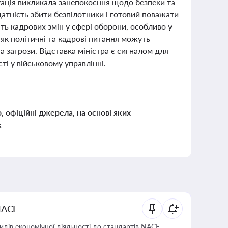
туація викликала занепокоєння щодо безпеки та
датність збити безпілотники і готовий поважати
ть кадрових змін у сфері оборони, особливо у
, як політичні та кадрові питання можуть
а загрози. Відставка міністра є сигналом для
ті у військовому управлінні.
о, офіційні джерела, на основі яких
к
NACE
идів економічної діяльності до стандартів NACE,