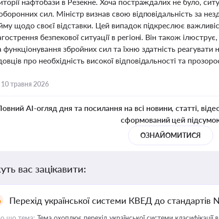
иторії нафтобази в Резекне. Хоча постраждалих не було, си
оборонних сил. Міністр визнав свою відповідальність за нез
йму щодо своєї відставки. Цей випадок підкреслює важливіс
агострення безпекової ситуації в регіоні. Він також ілюструє
 функціонування збройних сил та їхню здатність реагувати н
овців про необхідність високої відповідальності та прозорос
,
10 травня 2026
Повний AI-огляд дня та посилання на всі новини, статті, віде
сформований цей підсумо
ОЗНАЙОМИТИСЯ
уть вас зацікавити:
Перехід української системи КВЕД до стандартів 
о що тема:
Тема охоплює перехід української системи класифікації в