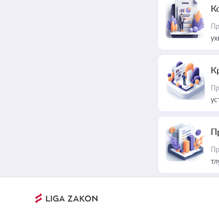
К
Пр
ух
К
Пр
ус
П
Пр
тл