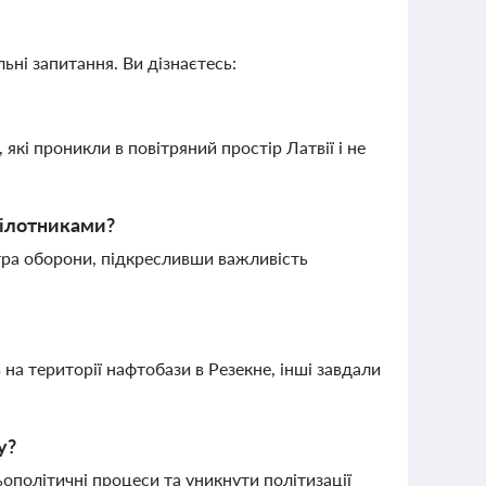
ьні запитання. Ви дізнаєтесь:
які проникли в повітряний простір Латвії і не
зпілотниками?
стра оборони, підкресливши важливість
 на території нафтобази в Резекне, інші завдали
у?
ополітичні процеси та уникнути політизації