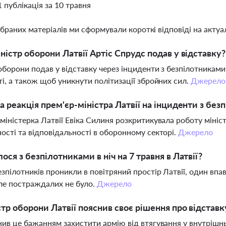
1 публікація за 10 травня
ібраних матеріалів ми сформували короткі відповіді на актуал
ністр оборони Латвії Артіс Спрудс подав у відставку?
оборони подав у відставку через інциденти з безпілотниками, 
ті, а також щоб уникнути політизації збройних сил.
Джерело
а реакція прем'єр-міністра Латвії на інциденти з бе
міністерка Латвії Евіка Силиня розкритикувала роботу міні
ості та відповідальності в оборонному секторі.
Джерело
ося з безпілотниками в ніч на 7 травня в Латвії?
езпілотників проникли в повітряний простір Латвії, один впав
але постраждалих не було.
Джерело
стр оборони Латвії пояснив своє рішення про відставк
нив це бажанням захистити армію від втягування у внутрішнь