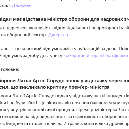
 сил.
Джерело
лідки має відставка міністра оборони для кадрових з
а підкреслює важливість відповідальності та прозорості у в
 на оборонний сектор.
Джерело
тань — це короткий підсумок змісту публікацій за день. По
 підсумок за добу доступні у
комерційній версії Платформи
 головне:
борони Латвії Артіс Спрудс пішов у відставку через 
сил, що викликало критику прем'єр-міністра
рони Латвії Артіс Спрудс подав у відставку на тлі інцидентів
їни і не були збиті. Це рішення він пояснив бажанням уникну
ння у внутрішньополітичні процеси. Прем'єр-міністерка Латв
аголосивши на відповідальності за ефективність оборонного
я. Інциденти сталися в ніч на 7 травня, коли кілька дронів п