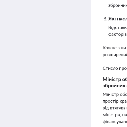
збройних
Які нас
Відставк
факторів
Кожне з пи
розширений
Стисло про
Міністр о
збройних 
Міністр обо
простір кра
від втягува
міністра, н
фінансуванн