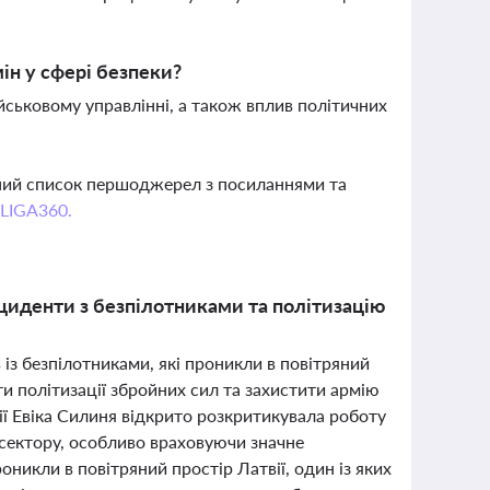
мін у сфері безпеки?
ійськовому управлінні, а також вплив політичних
вний список першоджерел з посиланнями та
 LIGA360.
інциденти з безпілотниками та політизацію
 із безпілотниками, які проникли в повітряний
ти політизації збройних сил та захистити армію
ії Евіка Силиня відкрито розкритикувала роботу
 сектору, особливо враховуючи значне
роникли в повітряний простір Латвії, один із яких