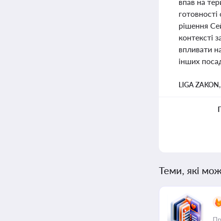
впав на тер
готовності 
рішення Се
контексті з
впливати на
інших посад
LIGA ZAKON
Теми, які мож
Пр