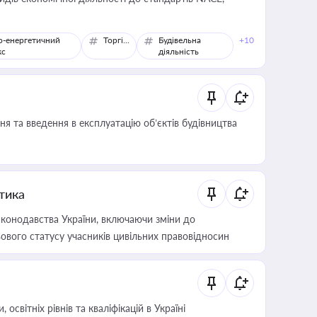
о-енергетичний
Торгівля
Будівельна
+10
кс
діяльність
я та введення в експлуатацію об’єктів будівництва
итика
конодавства України, включаючи зміни до
ового статусу учасників цивільних правовідносин
світніх рівнів та кваліфікацій в Україні