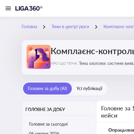
Головна
Теми в центрі уваги
Комплаєнс-конт
Комплаєнс-контроль 
Тема охоплює системи виявл
ПРО ЩО ТЕМА:
договірній сферах
Головне за добу (AI)
Усі публікації
Головне за 
ГОЛОВНЕ ЗА ДОБУ
кейси
Головне за сьогодні
Опрацьова
06 серпня 2026