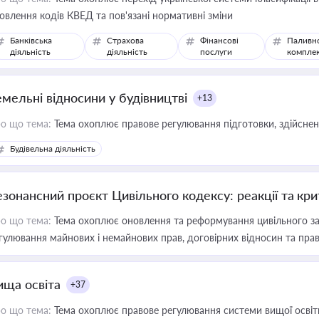
овлення кодів КВЕД та пов'язані нормативні зміни
Банківська
Страхова
Фінансові
Паливн
діяльність
діяльність
послуги
компле
емельні відносини у будівництві
+13
о що тема:
Тема охоплює правове регулювання підготовки, здійсненн
Будівельна діяльність
езонансний проєкт Цивільного кодексу: реакції та кр
о що тема:
Тема охоплює оновлення та реформування цивільного за
гулювання майнових і немайнових прав, договірних відносин та прав
ища освіта
+37
о що тема:
Тема охоплює правове регулювання системи вищої освіти, о