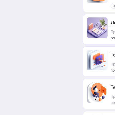
Д
Пр
зо
T
Пр
пр
T
Пр
пр