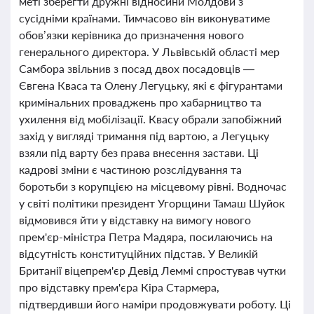
меті зберегти дружні відносини Молдови з
сусідніми країнами. Тимчасово він виконуватиме
обов’язки керівника до призначення нового
генерального директора. У Львівській області мер
Самбора звільнив з посад двох посадовців —
Євгена Кваса та Олену Легуцьку, які є фігурантами
кримінальних проваджень про хабарництво та
ухилення від мобілізації. Квасу обрали запобіжний
захід у вигляді тримання під вартою, а Легуцьку
взяли під варту без права внесення застави. Ці
кадрові зміни є частиною розслідування та
боротьби з корупцією на місцевому рівні. Водночас
у світі політики президент Угорщини Тамаш Шуйок
відмовився йти у відставку на вимогу нового
прем'єр-міністра Петра Мадяра, посилаючись на
відсутність конституційних підстав. У Великій
Британії віцепрем'єр Девід Леммі спростував чутки
про відставку прем'єра Кіра Стармера,
підтвердивши його наміри продовжувати роботу. Ці