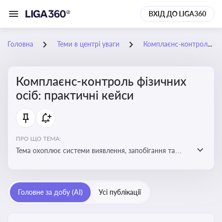
ВХІД ДО LIGA360
Головна
Теми в центрі уваги
Комплаєнс-контроль фізичних осіб: практичні кейси
Комплаєнс-контроль фізичних
осіб: практичні кейси
ПРО ЩО ТЕМА:
Тема охоплює системи виявлення, запобігання та
реагування на порушення законодавства фізичними
особами, особливо у фінансовій та договірній сферах
Головне за добу (AI)
Усі публікації