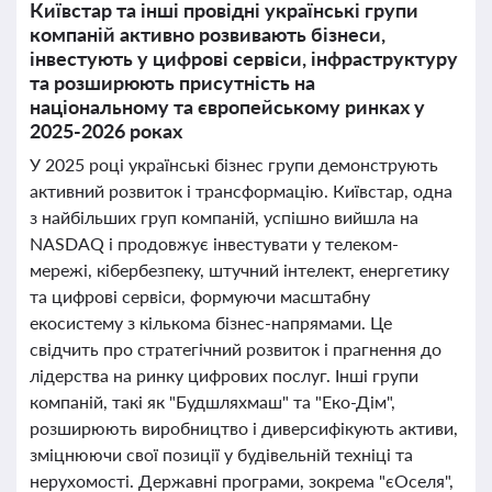
Київстар та інші провідні українські групи
компаній активно розвивають бізнеси,
інвестують у цифрові сервіси, інфраструктуру
та розширюють присутність на
національному та європейському ринках у
2025-2026 роках
У 2025 році українські бізнес групи демонструють
активний розвиток і трансформацію. Київстар, одна
з найбільших груп компаній, успішно вийшла на
NASDAQ і продовжує інвестувати у телеком-
мережі, кібербезпеку, штучний інтелект, енергетику
та цифрові сервіси, формуючи масштабну
екосистему з кількома бізнес-напрямами. Це
свідчить про стратегічний розвиток і прагнення до
лідерства на ринку цифрових послуг. Інші групи
компаній, такі як "Будшляхмаш" та "Еко-Дім",
розширюють виробництво і диверсифікують активи,
зміцнюючи свої позиції у будівельній техніці та
нерухомості. Державні програми, зокрема "єОселя",