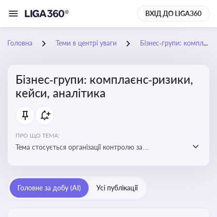
ВХІД ДО LIGA360
Головна
Теми в центрі уваги
Бізнес‑групи: комплаєнс‑ризики, кейси, аналітика
Бізнес‑групи: комплаєнс‑ризики,
кейси, аналітика
ПРО ЩО ТЕМА:
Тема стосується організації контролю за
дотриманням законодавства, етичних норм і
внутрішніх політик у межах бізнес-груп
Головне за добу (AI)
Усі публікації