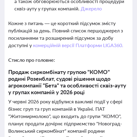
а також обговорюються особливості процедури
сквіз-ауту у групах компаній.
Джерело
Кожне з питань — це короткий підсумок змісту
публікацій за день. Повний список першоджерел з
посиланнями та розширений підсумок за добу
доступні у
комерційній версії Платформи LIGA360.
Стисло про головне:
Продаж сиркомбінату групою "КОМО"
родині Розенблат, судові рішення щодо
агрокомпанії "Бета" та особливості сквіз-ауту
у групах компаній у 2026 році
У червні 2026 року відбулися важливі події у сфері
бізнес груп та груп компаній в Україні. ПАТ
"Житомирмолоко", що входить до групи "КОМО",
планує продати дочірнє підприємство "Новоград-
Волинський сиркомбінат" компанії родини