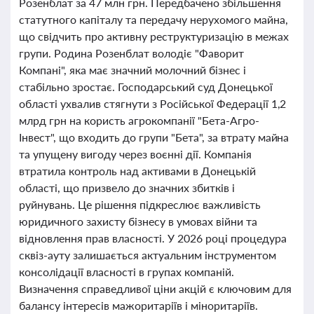
Розенблат за 47 млн грн. Передбачено збільшення
статутного капіталу та передачу нерухомого майна,
що свідчить про активну реструктуризацію в межах
групи. Родина Розенблат володіє "Фаворит
Компані", яка має значний молочний бізнес і
стабільно зростає. Господарський суд Донецької
області ухвалив стягнути з Російської Федерації 1,2
млрд грн на користь агрокомпанії "Бета-Агро-
Інвест", що входить до групи "Бета", за втрату майна
та упущену вигоду через воєнні дії. Компанія
втратила контроль над активами в Донецькій
області, що призвело до значних збитків і
руйнувань. Це рішення підкреслює важливість
юридичного захисту бізнесу в умовах війни та
відновлення прав власності. У 2026 році процедура
сквіз-ауту залишається актуальним інструментом
консолідації власності в групах компаній.
Визначення справедливої ціни акцій є ключовим для
балансу інтересів мажоритаріїв і міноритаріїв.