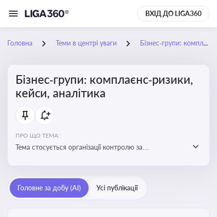
ВХІД ДО LIGA360
Головна
Теми в центрі уваги
Бізнес‑групи: комплаєнс‑ризики, кейси, аналітика
Бізнес‑групи: комплаєнс‑ризики,
кейси, аналітика
ПРО ЩО ТЕМА:
Тема стосується організації контролю за
дотриманням законодавства, етичних норм і
внутрішніх політик у межах бізнес-груп
Головне за добу (AI)
Усі публікації