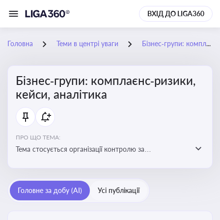
ВХІД ДО LIGA360
Головна
Теми в центрі уваги
Бізнес‑групи: комплаєнс‑ризики, кейси, аналітика
Бізнес‑групи: комплаєнс‑ризики,
кейси, аналітика
ПРО ЩО ТЕМА:
Тема стосується організації контролю за
дотриманням законодавства, етичних норм і
внутрішніх політик у межах бізнес-груп
Головне за добу (AI)
Усі публікації