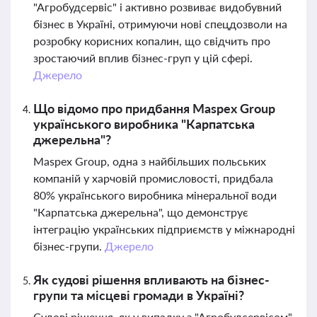
"Агробудсервіс" і активно розвиває видобувний
бізнес в Україні, отримуючи нові спецдозволи на
розробку корисних копалин, що свідчить про
зростаючий вплив бізнес-груп у цій сфері.
Джерело
Що відомо про придбання Maspex Group
українського виробника "Карпатська
джерельна"?
Maspex Group, одна з найбільших польських
компаній у харчовій промисловості, придбала
80% українського виробника мінеральної води
"Карпатська джерельна", що демонструє
інтеграцію українських підприємств у міжнародні
бізнес-групи.
Джерело
Як судові рішення впливають на бізнес-
групи та місцеві громади в Україні?
Судові рішення, як у випадку з "Агробудсервісом",