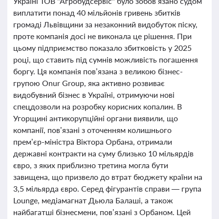
Україні ТОВ "Агробудсервіс" було зобов’язано судом
виплатити понад 40 мільйонів гривень збитків
громаді Львівщини за незаконний видобуток піску,
проте компанія досі не виконала це рішення. При
цьому підприємство показало збитковість у 2025
році, що ставить під сумнів можливість погашення
боргу. Ця компанія пов’язана з великою бізнес-
групою Onur Group, яка активно розвиває
видобувний бізнес в Україні, отримуючи нові
спецдозволи на розробку корисних копалин. В
Угорщині антикорупційні органи виявили, що
компанії, пов’язані з оточенням колишнього
прем’єр-міністра Віктора Орбана, отримали
державні контракти на суму близько 10 мільярдів
євро, з яких приблизно третина могла бути
завищена, що призвело до втрат бюджету країни на
3,5 мільярда євро. Серед фігурантів справи — група
Lounge, медіамагнат Дьюла Балаші, а також
найбагатші бізнесмени, пов’язані з Орбаном. Цей