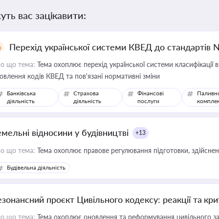
уть вас зацікавити:
Перехід української системи КВЕД до стандартів 
о що тема:
Тема охоплює перехід української системи класифікації в
овлення кодів КВЕД та пов'язані нормативні зміни
Банківська
Страхова
Фінансові
Паливн
діяльність
діяльність
послуги
компле
емельні відносини у будівництві
+13
о що тема:
Тема охоплює правове регулювання підготовки, здійсненн
Будівельна діяльність
езонансний проєкт Цивільного кодексу: реакції та кр
о що тема:
Тема охоплює оновлення та реформування цивільного за