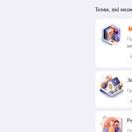
Теми, які мож
Пр
он
З
Пр
Р
Пр