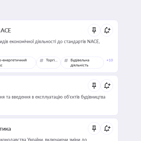
NACE
идів економічної діяльності до стандартів NACE,
о-енергетичний
Торгівля
Будівельна
+10
кс
діяльність
я та введення в експлуатацію об’єктів будівництва
итика
конодавства України, включаючи зміни до