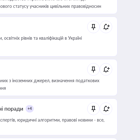
ового статусу учасників цивільних правовідносин
світніх рівнів та кваліфікацій в Україні
аних з іноземних джерел, визначення податкових
ння
ні поради
+4
пертів, юридичні алгоритми, правові новини - все,