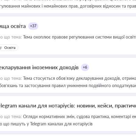
гулювання майнових і немайнових прав, договірних відносин та прав
ища освіта
+37
о що тема:
Тема охоплює правове регулювання системи вищої освіти, о
Освіта
екларування іноземних доходів
+6
о що тема:
Тема стосується обов’язку декларування доходів, отрим
бов’язань та застосування правил уникнення подвійного оподаткува
elegram канали для нотаріусів: новини, кейси, практич
о що тема:
Огляди нормативних змін, судова практика, коментарі екс
о що пишуть у Telegram каналах для нотаріусів