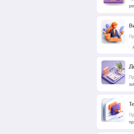
ре
В
Пр
Д
Пр
зо
T
Пр
пр