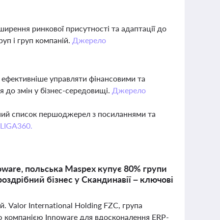
зширення ринкової присутності та адаптації до
уп і груп компаній.
Джерело
 ефективніше управляти фінансовими та
 до змін у бізнес-середовищі.
Джерело
вний список першоджерел з посиланнями та
 LIGA360.
noware, польська Maspex купує 80% групи
роздрібний бізнес у Скандинавії – ключові
. Valor International Holding FZC, група
ю компанією Innoware для вдосконалення ERP-