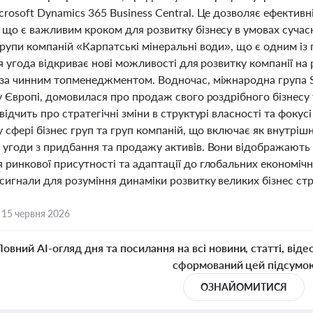
crosoft Dynamics 365 Business Central. Це дозволяє ефекти
 що є важливим кроком для розвитку бізнесу в умовах сучас
рупи компаній «Карпатські мінеральні води», що є одним із 
Ця угода відкриває нові можливості для розвитку компанії н
 за чинним топменеджментом. Водночас, міжнародна група S
у Європі, домовилася про продаж свого роздрібного бізнесу у
відчить про стратегічні зміни в структурі власності та фокус
у сфері бізнес груп та груп компаній, що включає як внутрішні
угоди з придбання та продажу активів. Вони відображають т
ринкової присутності та адаптації до глобальних економічни
сигнали для розуміння динаміки розвитку великих бізнес стру
,
15 червня 2026
Повний AI-огляд дня та посилання на всі новини, статті, віде
сформований цей підсумо
ОЗНАЙОМИТИСЯ