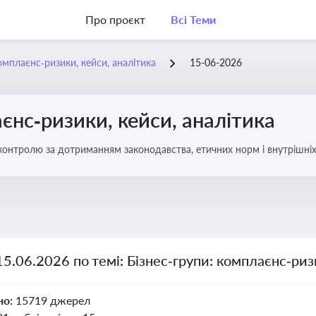
Про проєкт
Всі Теми
омплаєнс‑ризики, кейси, аналітика
15-06-2026
єнс‑ризики, кейси, аналітика
ї контролю за дотриманням законодавства, етичних норм і внутрішніх
15.06.2026 по темі: Бізнес‑групи: комплаєнс‑риз
но:
15719 джерел