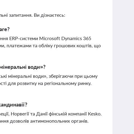
ьні запитання. Ви дізнаєтесь:
are?
лення ERP-системи Microsoft Dynamics 365
ами, платежами та обліку грошових коштів, що
 мінеральні води»?
ькі мінеральні води», зберігаючи при цьому
ті для розвитку на регіональному ринку.
кандинавії?
ї, Норвегії та Данії фінській компанії Kesko.
мання дозволів антимонопольних органів.