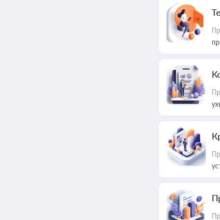
T
Пр
пр
К
Пр
ух
К
Пр
ус
П
Пр