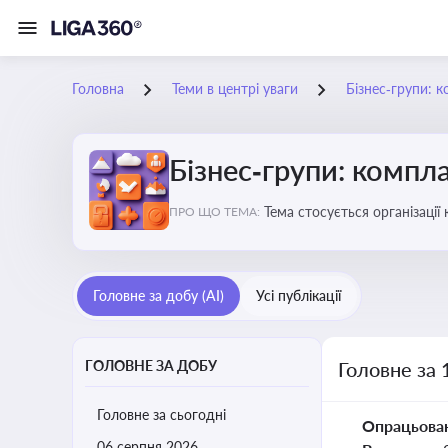
Головна
Теми в центрі уваги
Бізнес‑групи: к
Бізнес‑групи: компла
Тема стосується організаці
ПРО ЩО ТЕМА:
Головне за добу (AI)
Усі публікації
ГОЛОВНЕ ЗА ДОБУ
Головне за 
Головне за сьогодні
Опрацьова
06 серпня 2026