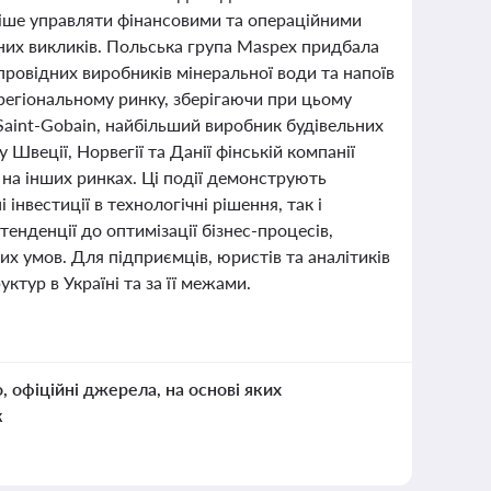
вніше управляти фінансовими та операційними
них викликів. Польська група Maspex придбала
провідних виробників мінеральної води та напоїв
а регіональному ринку, зберігаючи при цьому
aint-Gobain, найбільший виробник будівельних
 Швеції, Норвегії та Данії фінській компанії
і на інших ринках. Ці події демонструють
 інвестиції в технологічні рішення, так і
енденції до оптимізації бізнес-процесів,
х умов. Для підприємців, юристів та аналітиків
ктур в Україні та за її межами.
о, офіційні джерела, на основі яких
к