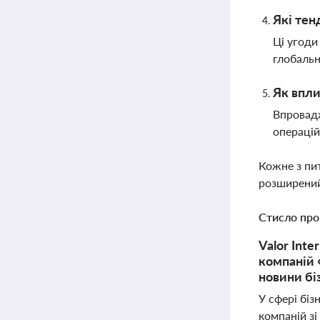
Які тен
Ці угоди
глобальн
Як впли
Впровадж
операцій
Кожне з пи
розширений
Стисло про
Valor Int
компаній 
новини бі
У сфері біз
компаній з