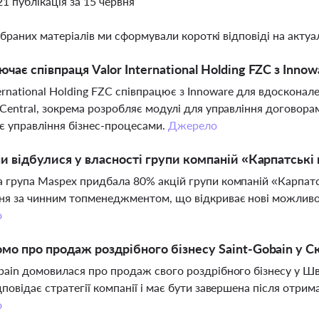
21 публікація за 15 червня
ібраних матеріалів ми сформували короткі відповіді на актуал
чає співпраця Valor International Holding FZC з Innow
ternational Holding FZC співпрацює з Innoware для вдоскона
 Central, зокрема розробляє модулі для управління договор
 управління бізнес-процесами.
Джерело
ни відбулися у власності групи компаній «Карпатські
 група Maspex придбала 80% акцій групи компаній «Карпатс
ня за чинним топменеджментом, що відкриває нові можливос
о
мо про продаж роздрібного бізнесу Saint-Gobain у С
bain домовилася про продаж свого роздрібного бізнесу у Швеці
дповідає стратегії компанії і має бути завершена після отри
о