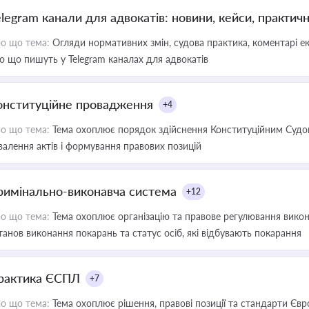
elegram канали для адвокатів: новини, кейси, практич
о що тема:
Огляди нормативних змін, судова практика, коментарі екс
о що пишуть у Telegram каналах для адвокатів
онституційне провадження
+4
о що тема:
Тема охоплює порядок здійснення Конституційним Судом
валення актів і формування правових позицій
римінально-виконавча система
+12
о що тема:
Тема охоплює організацію та правове регулювання викона
танов виконання покарань та статус осіб, які відбувають покарання
рактика ЄСПЛ
+7
о що тема:
Тема охоплює рішення, правові позиції та стандарти Євр