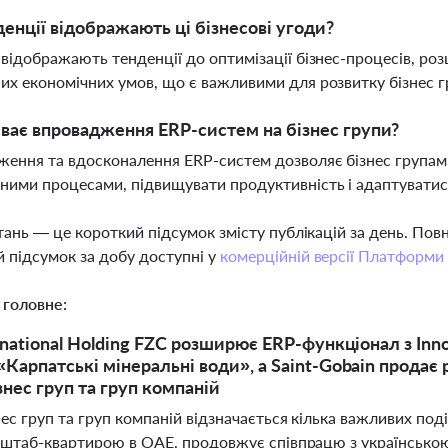
денції відображають ці бізнесові угоди?
 відображають тенденції до оптимізації бізнес-процесів, ро
их економічних умов, що є важливими для розвитку бізнес гр
ває впровадження ERP-систем на бізнес групи?
ення та вдосконалення ERP-систем дозволяє бізнес групам
ними процесами, підвищувати продуктивність і адаптуватися
тань — це короткий підсумок змісту публікацій за день. По
 підсумок за добу доступні у
комерційній версії Платформи
 головне:
ernational Holding FZC розширює ERP-функціонал з In
«Карпатські мінеральні води», а Saint-Gobain продає 
знес груп та груп компаній
нес груп та груп компаній відзначається кілька важливих подій
і штаб-квартирою в ОАЕ, продовжує співпрацю з українсько