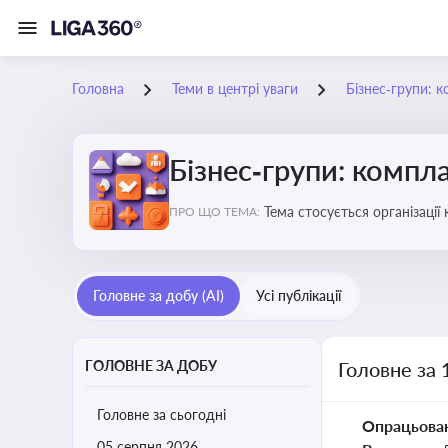
Головна
Теми в центрі уваги
Бізнес‑групи: к
Бізнес‑групи: компла
Тема стосується організаці
ПРО ЩО ТЕМА:
Головне за добу (AI)
Усі публікації
ГОЛОВНЕ ЗА ДОБУ
Головне за 
Головне за сьогодні
Опрацьова
05 серпня 2026