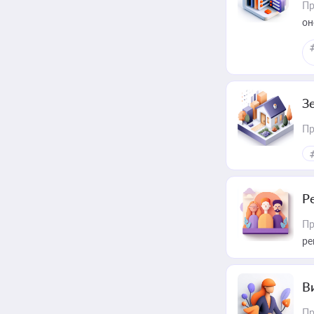
Пр
он
З
Пр
Р
Пр
ре
В
Пр