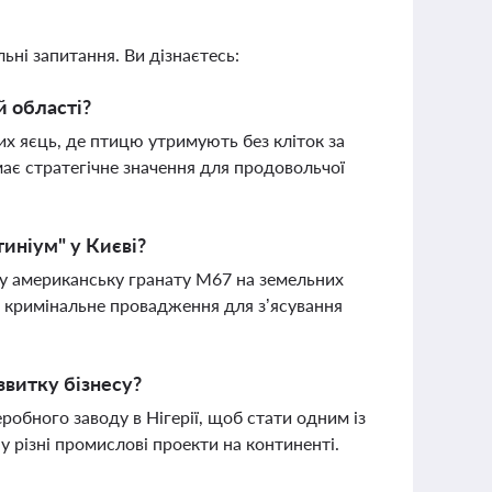
ьні запитання. Ви дізнаєтесь:
й області?
их яєць, де птицю утримують без кліток за
ає стратегічне значення для продовольчої
тиніум" у Києві?
ву американську гранату М67 на земельних
о кримінальне провадження для з’ясування
звитку бізнесу?
обного заводу в Нігерії, щоб стати одним із
у різні промислові проекти на континенті.