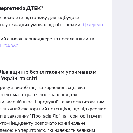
нергетиків ДТЕК?
м посилити підтримку для відбудови
ь у складних умовах під обстрілами.
Джерело
вний список першоджерел з посиланнями та
 LIGA360.
 Львівщині з безклітковим утриманням
Україні та світі
брику з виробництва харчових яєць, яка
роект має стратегічне значення для
ки високій якості продукції та автоматизованим
є значний експортний потенціал, що підкреслює
и в заказнику "Протасів Яр" на території групи
актом інциденту розпочато кримінальне
пекою на територіях, які належать великим