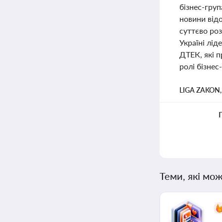
бізнес-гру
новини від
суттєво ро
Україні лід
ДТЕК, які 
ролі бізнес
LIGA ZAKON
Теми, які мож