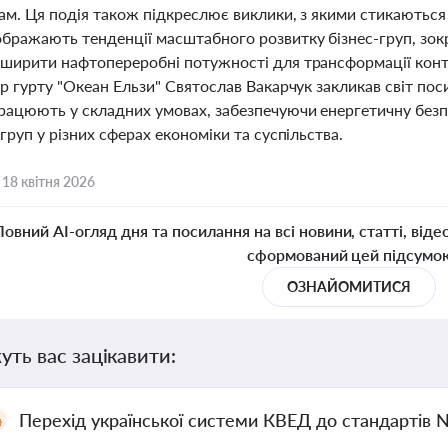
пам. Ця подія також підкреслює виклики, з якими стикаються
ображають тенденції масштабного розвитку бізнес-груп, зок
зширити нафтопереробні потужності для трансформації конт
ер гурту "Океан Ельзи" Святослав Вакарчук закликав світ п
працюють у складних умовах, забезпечуючи енергетичну безп
-груп у різних сферах економіки та суспільства.
,
18 квітня 2026
Повний AI-огляд дня та посилання на всі новини, статті, віде
сформований цей підсумо
ОЗНАЙОМИТИСЯ
уть вас зацікавити:
Перехід української системи КВЕД до стандартів 