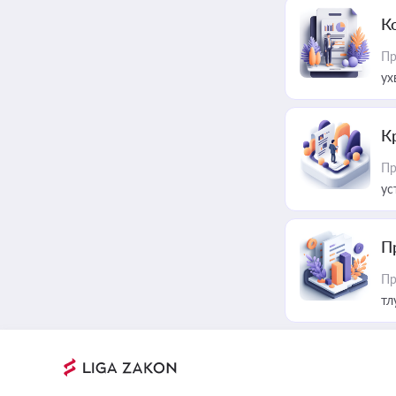
К
Пр
ух
К
Пр
ус
П
Пр
тл