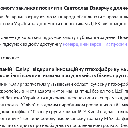
омогу закликав посилити Святослав Вакарчук для е
в Вакарчук звернувся до міжнародної спільноти з прохання
стеми України та допомогти енергетикам ДТЕК, які працюют
тань — це короткий підсумок змісту публікацій за день. По
 підсумок за добу доступні у
комерційній версії Платформи
 головне:
паній "Оліяр" відкрила інноваційну птахофабрику на
акож інші важливі новини про діяльність бізнес груп в 
ній "Оліяр" запустила у Львівській області сучасну птахофа
європейським стандартам утримання птиці без кліток. Цей п
ї безпеки України та відкриває перспективи експорту завдя
онтролю. "Оліяр" є відомим виробником рослинних олій і ма
диверсифікації бізнесу групи компаній. У Києві під час толок
Континіум" виявили бойову американську гранату М67. За ф
я, що свідчить про необхідність посилення контролю за без