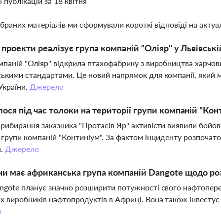
5 публікацій за 18 квітня
ібраних матеріалів ми сформували короткі відповіді на актуал
і проекти реалізує група компаній "Оліяр" у Львівські
мпаній "Оліяр" відкрила птахофабрику з виробництва харчов
ькими стандартами. Це новий напрямок для компанії, який м
України.
Джерело
ося під час толоки на території групи компаній "Кон
прибирання заказника "Протасів Яр" активісти виявили бойо
 групи компаній "Континіум". За фактом інциденту розпочат
н.
Джерело
ни має африканська група компаній Dangote щодо ро
ngote планує значно розширити потужності свого нафтоперер
х виробників нафтопродуктів в Африці. Вона також інвестує 
о