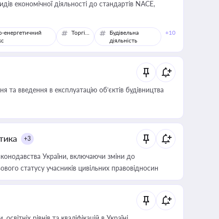
идів економічної діяльності до стандартів NACE,
о-енергетичний
Торгівля
Будівельна
+10
кс
діяльність
я та введення в експлуатацію об’єктів будівництва
итика
+3
конодавства України, включаючи зміни до
ового статусу учасників цивільних правовідносин
світніх рівнів та кваліфікацій в Україні