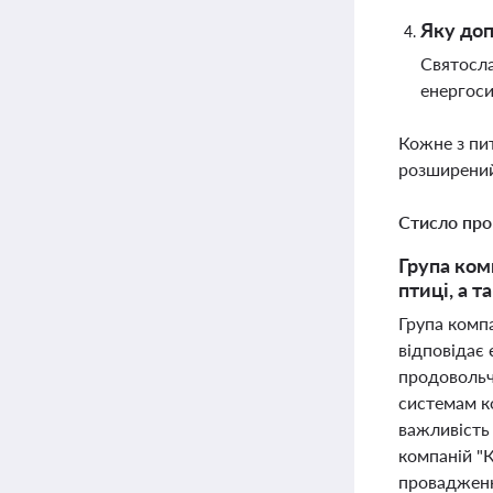
Яку доп
Святосла
енергоси
Кожне з пи
розширений
Стисло про
Група ком
птиці, а т
Група компа
відповідає 
продовольчо
системам к
важливість 
компаній "
провадженн