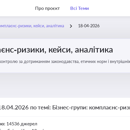
Про проєкт
Всі Теми
омплаєнс‑ризики, кейси, аналітика
18-04-2026
єнс‑ризики, кейси, аналітика
ї контролю за дотриманням законодавства, етичних норм і внутрішніх
18.04.2026 по темі: Бізнес‑групи: комплаєнс‑риз
но:
14536 джерел