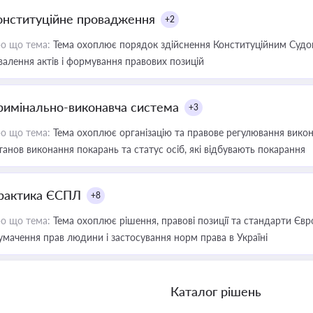
онституційне провадження
+2
о що тема:
Тема охоплює порядок здійснення Конституційним Судом
валення актів і формування правових позицій
римінально-виконавча система
+3
о що тема:
Тема охоплює організацію та правове регулювання викона
танов виконання покарань та статус осіб, які відбувають покарання
рактика ЄСПЛ
+8
о що тема:
Тема охоплює рішення, правові позиції та стандарти Євр
умачення прав людини і застосування норм права в Україні
Каталог рішень