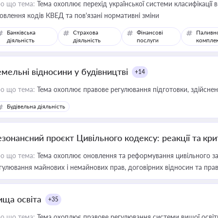
о що тема:
Тема охоплює перехід української системи класифікації в
овлення кодів КВЕД та пов'язані нормативні зміни
Банківська
Страхова
Фінансові
Паливн
діяльність
діяльність
послуги
компле
емельні відносини у будівництві
+14
о що тема:
Тема охоплює правове регулювання підготовки, здійсненн
Будівельна діяльність
езонансний проєкт Цивільного кодексу: реакції та кр
о що тема:
Тема охоплює оновлення та реформування цивільного за
гулювання майнових і немайнових прав, договірних відносин та прав
ища освіта
+35
о що тема:
Тема охоплює правове регулювання системи вищої освіти, о