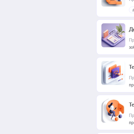
Д
Пр
зо
T
Пр
пр
T
Пр
пр