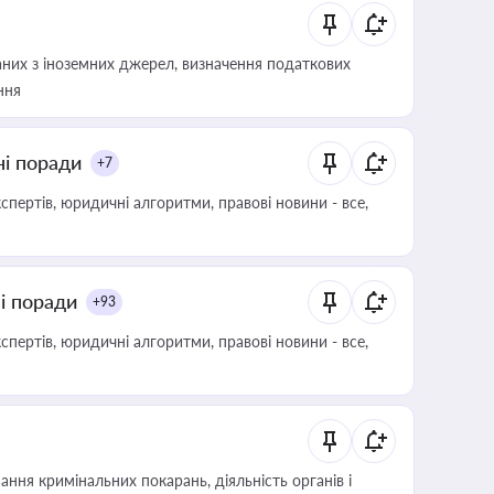
аних з іноземних джерел, визначення податкових
ння
ні поради
+7
пертів, юридичні алгоритми, правові новини - все,
ні поради
+93
пертів, юридичні алгоритми, правові новини - все,
ння кримінальних покарань, діяльність органів і