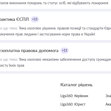
танов виконання покарань та статус осіб, які відбувають покарання
рактика ЄСПЛ
+13
о що тема:
Тема охоплює рішення, правові позиції та стандарти Євр
умачення прав людини і застосування норм права в Україні
езоплатна правова допомога
+13
о що тема:
Тема охоплює механізми забезпечення доступу громадян
хисту їхніх прав
Каталог рішень
Liga360: Керівник
Зн
Liga360: Юрист
Ак