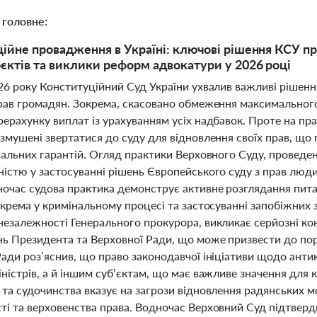
 головне:
ійне провадження в Україні: ключові рішення КСУ про
єктів та виклики реформ адвокатури у 2026 році
026 року Конституційний Суд України ухвалив важливі рішен
прав громадян. Зокрема, скасовано обмеження максимального
ерахунку виплат із урахуванням усіх надбавок. Проте на пра
змушені звертатися до суду для відновлення своїх прав, що
ціальних гарантій. Огляд практики Верховного Суду, провед
істю у застосуванні рішень Європейського суду з прав людин
ночас судова практика демонструє активне розглядання пита
зокрема у кримінальному процесі та застосуванні запобіжних
незалежності Генерального прокурора, викликає серйозні ко
ь Президента та Верховної Ради, що може призвести до по
Ради роз’яснив, що право законодавчої ініціативи щодо ант
іністрів, а й іншим суб’єктам, що має важливе значення для
 та судочинства вказує на загрози відновлення радянських
ті та верховенства права. Водночас Верховний Суд підтвер