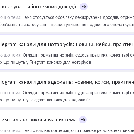
екларування іноземних доходів
+6
о що тема:
Тема стосується обов’язку декларування доходів, отрим
бов’язань та застосування правил уникнення подвійного оподаткува
elegram канали для нотаріусів: новини, кейси, практич
о що тема:
Огляди нормативних змін, судова практика, коментарі екс
о що пишуть у Telegram каналах для нотаріусів
elegram канали для адвокатів: новини, кейси, практич
о що тема:
Огляди нормативних змін, судова практика, коментарі екс
о що пишуть у Telegram каналах для адвокатів
римінально-виконавча система
+6
о що тема:
Тема охоплює організацію та правове регулювання викона