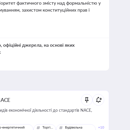
іоритет фактичного змісту над формальністю у
муванням, захистом конституційних прав і
о, офіційні джерела, на основі яких
к
NACE
идів економічної діяльності до стандартів NACE,
о-енергетичний
Торгівля
Будівельна
+10