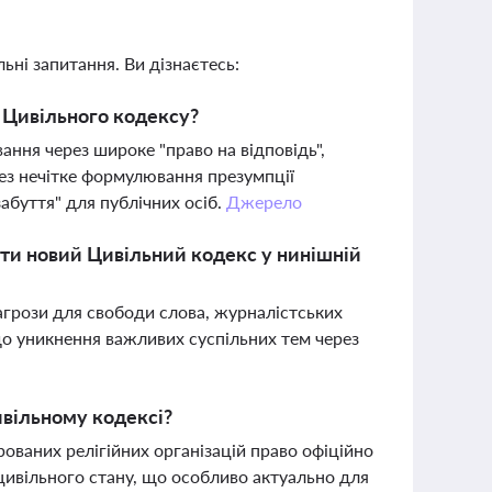
ьні запитання. Ви дізнаєтесь:
о Цивільного кодексу?
ання через широке "право на відповідь",
рез нечітке формулювання презумпції
абуття" для публічних осіб.
Джерело
ти новий Цивільний кодекс у нинішній
агрози для свободи слова, журналістських
до уникнення важливих суспільних тем через
ивільному кодексі?
аних релігійних організацій право офіційно
цивільного стану, що особливо актуально для