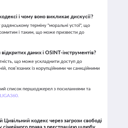
одексі і чому воно викликає дискусії?
 радянському терміну "моральні устої", що
розмитим і таким, що може призвести до
відкритих даних і OSINT-інструментів?
тність, що може ускладнити доступ до
ній, пов’язаних із корупційними чи санкційними
вний список першоджерел з посиланнями та
 LIGA360.
 Цивільний кодекс через загрози свободі
у сімейного права з реєстрацією шлюбу