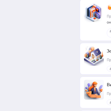
Пр
он
З
Пр
В
Пр