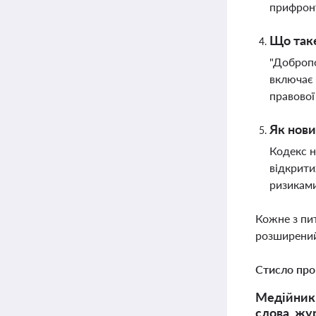
прифронт
Що таке
"Добропо
включає 
правової
Як нови
Кодекс н
відкрити
ризикам
Кожне з пи
розширений
Стисло про
Медійники
слова, жу