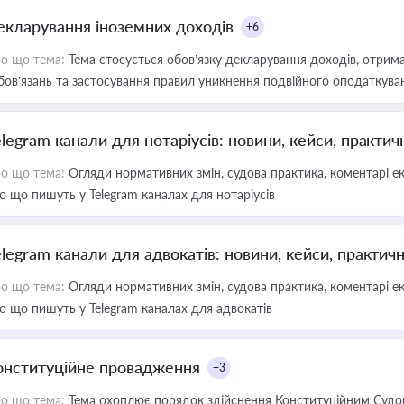
екларування іноземних доходів
+6
о що тема:
Тема стосується обов’язку декларування доходів, отрим
бов’язань та застосування правил уникнення подвійного оподаткува
elegram канали для нотаріусів: новини, кейси, практич
о що тема:
Огляди нормативних змін, судова практика, коментарі екс
о що пишуть у Telegram каналах для нотаріусів
elegram канали для адвокатів: новини, кейси, практич
о що тема:
Огляди нормативних змін, судова практика, коментарі екс
о що пишуть у Telegram каналах для адвокатів
онституційне провадження
+3
о що тема:
Тема охоплює порядок здійснення Конституційним Судом