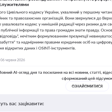
служителями
го Цивільного кодексу України, ухвалений у першому читанн
йних та правозахисних організацій. Вони звернулися до Верх
 ухвалювати кодекс у нинішній редакції через ризики для с
 публічної інформації та права громадян знати правду. Осно
 відповідь", нечітким формулюванням презумпції невинуватос
 забуття" та надмірними правами юридичних осіб на цифров
я відкритих даних і OSINT-інструментів.
,
06 червня 2026
Повний AI-огляд дня та посилання на всі новини, статті, віде
сформований цей підсумо
ОЗНАЙОМИТИСЯ
уть вас зацікавити: