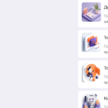
Д
Пр
зо
T
Пр
пр
T
Пр
пр
К
Пр