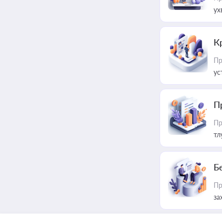
ух
К
Пр
ус
П
Пр
тл
Б
Пр
за