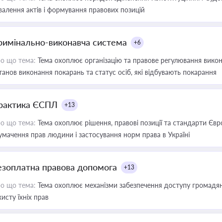
валення актів і формування правових позицій
римінально-виконавча система
+6
о що тема:
Тема охоплює організацію та правове регулювання викона
танов виконання покарань та статус осіб, які відбувають покарання
рактика ЄСПЛ
+13
о що тема:
Тема охоплює рішення, правові позиції та стандарти Євр
умачення прав людини і застосування норм права в Україні
езоплатна правова допомога
+13
о що тема:
Тема охоплює механізми забезпечення доступу громадян
хисту їхніх прав