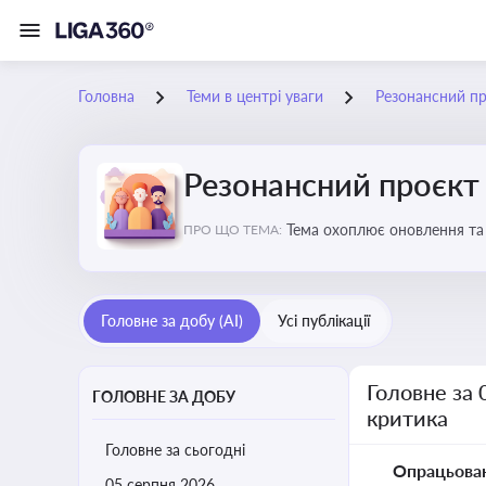
Головна
Теми в центрі уваги
Резонансний пр
Резонансний проєкт 
Тема охоплює оновлення та
ПРО ЩО ТЕМА:
договірних відносин та пра
Головне за добу (AI)
Усі публікації
Головне за 
ГОЛОВНЕ ЗА ДОБУ
критика
Головне за сьогодні
Опрацьова
05 серпня 2026