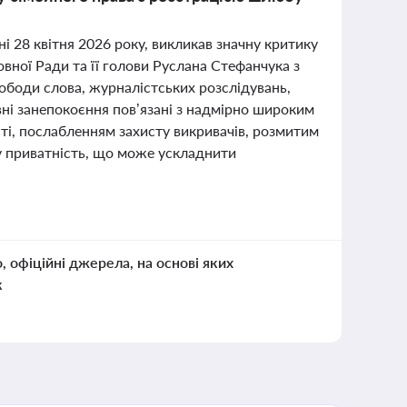
і 28 квітня 2026 року, викликав значну критику
овної Ради та її голови Руслана Стефанчука з
вободи слова, журналістських розслідувань,
вні занепокоєння пов’язані з надмірно широким
ті, послабленням захисту викривачів, розмитим
у приватність, що може ускладнити
о, офіційні джерела, на основі яких
к