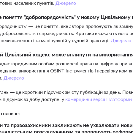
ових населених пунктів.
Джерело
 поняття "добропорядочність" у новому Цивільному к
рядочність" — це поняття, яке автори пропонують як заміну
добросовісність і справедливість. Критики вважають його 
 невизначеності та маніпуляцій у судовій практиці.
Джерело
й Цивільний кодекс може вплинути на використання 
адає юридичним особам розширені права на цифрову прива
х даних, використання OSINT-інструментів і перевірку компа
и.
Джерело
тань — це короткий підсумок змісту публікацій за день. По
 підсумок за добу доступні у
комерційній версії Платформи
 головне:
 та правозахисники закликають не ухвалювати новий
рналістським розслідуванням та пропонують реформ