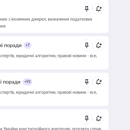
аних з іноземних джерел, визначення податкових
ння
ні поради
+7
пертів, юридичні алгоритми, правові новини - все,
ні поради
+93
пертів, юридичні алгоритми, правові новини - все,
 України конституційного контролю, розгляду справ,