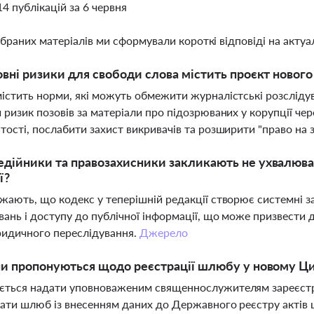
14 публікацій за 6 червня
ібраних матеріалів ми сформували короткі відповіді на актуал
овні ризики для свободи слова містить проєкт новог
істить норми, які можуть обмежити журналістські розслідув
 ризик позовів за матеріали про підозрюваних у корупції че
тості, послабити захист викривачів та розширити "право на з
дійники та правозахисники закликають не ухвалюва
ї?
жають, що кодекс у теперішній редакції створює системні з
вань і доступу до публічної інформації, що може призвести 
ридичного переслідування.
Джерело
ни пропонуються щодо реєстрації шлюбу у новому Ц
ться надати уповноваженим священнослужителям зареєстров
ати шлюб із внесенням даних до Державного реєстру актів 