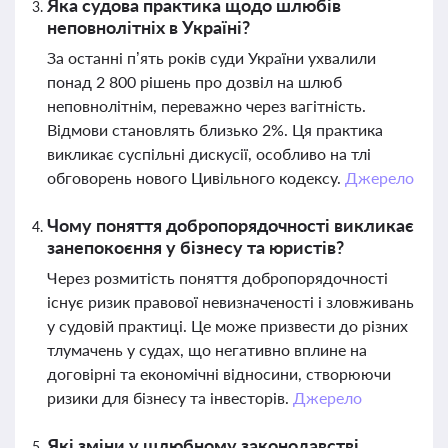
Яка судова практика щодо шлюбів
неповнолітніх в Україні?
За останні п’ять років суди України ухвалили
понад 2 800 рішень про дозвіл на шлюб
неповнолітнім, переважно через вагітність.
Відмови становлять близько 2%. Ця практика
викликає суспільні дискусії, особливо на тлі
обговорень нового Цивільного кодексу.
Джерело
Чому поняття добропорядочності викликає
занепокоєння у бізнесу та юристів?
Через розмитість поняття добропорядочності
існує ризик правової невизначеності і зловживань
у судовій практиці. Це може призвести до різних
тлумачень у судах, що негативно вплине на
договірні та економічні відносини, створюючи
ризики для бізнесу та інвесторів.
Джерело
Які зміни у шлюбному законодавстві