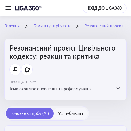
ВХІД ДО LIGA360
Головна
Теми в центрі уваги
Резонансний проєкт Цивільного кодексу: реакції та критика
Резонансний проєкт Цивільного
кодексу: реакції та критика
ПРО ЩО ТЕМА:
Тема охоплює оновлення та реформування
цивільного законодавства України, включаючи зміни
до регулювання майнових і немайнових прав,
договірних відносин та правового статусу учасників
Головне за добу (AI)
Усі публікації
цивільних правовідносин