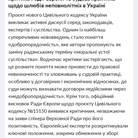
щодо шлюбів неповнолітніх в Україні
Проєкт нового Цивільного кодексу України
викликає активні дискусії серед законодавців,
експертів і суспільства. Одним із найбільш
суперечливих нововведень стало поняття
«добропорядочність», яке автори пропонують як
заміну радянському терміну «моральні устої
суспільства». Водночас критики застерігають, що
це розмите поняття може призвести до правової
невизначеності та зловживань у судовій практиці,
особливо у договірних і економічних відносинах, де
суди можуть визнавати договори недійсними через
«недобропорядочність». Крім того, офіційний
висновок Ради Європи щодо проєкту Цивільного
кодексу №15150 виявився критичним, незважаючи
на заяви спікера Верховної Ради про його
позитивність. Європейські експерти розкритикували
ключові положення, зокрема обмеження у зборі