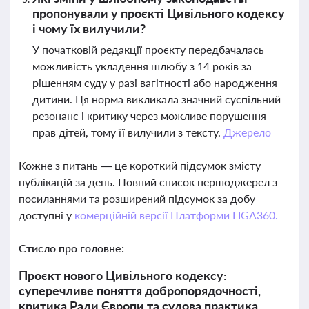
пропонували у проєкті Цивільного кодексу
і чому їх вилучили?
У початковій редакції проєкту передбачалась
можливість укладення шлюбу з 14 років за
рішенням суду у разі вагітності або народження
дитини. Ця норма викликала значний суспільний
резонанс і критику через можливе порушення
прав дітей, тому її вилучили з тексту.
Джерело
Кожне з питань — це короткий підсумок змісту
публікацій за день. Повний список першоджерел з
посиланнями та розширений підсумок за добу
доступні у
комерційній версії Платформи LIGA360.
Стисло про головне:
Проєкт нового Цивільного кодексу:
суперечливе поняття добропорядочності,
критика Ради Європи та судова практика