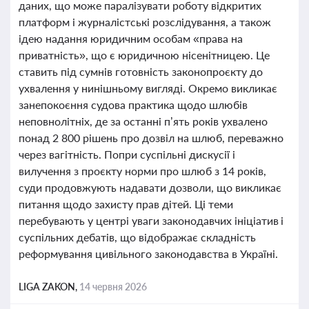
даних, що може паралізувати роботу відкритих
платформ і журналістські розслідування, а також
ідею надання юридичним особам «права на
приватність», що є юридичною нісенітницею. Це
ставить під сумнів готовність законопроєкту до
ухвалення у нинішньому вигляді. Окремо викликає
занепокоєння судова практика щодо шлюбів
неповнолітніх, де за останні п’ять років ухвалено
понад 2 800 рішень про дозвіл на шлюб, переважно
через вагітність. Попри суспільні дискусії і
вилучення з проєкту норми про шлюб з 14 років,
суди продовжують надавати дозволи, що викликає
питання щодо захисту прав дітей. Ці теми
перебувають у центрі уваги законодавчих ініціатив і
суспільних дебатів, що відображає складність
реформування цивільного законодавства в Україні.
LIGA ZAKON,
14 червня 2026