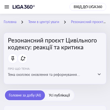
ВХІД ДО LIGA360
Головна
Теми в центрі уваги
Резонансний проєкт Цивільного кодексу: реакції та критика
Резонансний проєкт Цивільного
кодексу: реакції та критика
ПРО ЩО ТЕМА:
Тема охоплює оновлення та реформування
цивільного законодавства України, включаючи зміни
до регулювання майнових і немайнових прав,
договірних відносин та правового статусу учасників
Головне за добу (AI)
Усі публікації
цивільних правовідносин