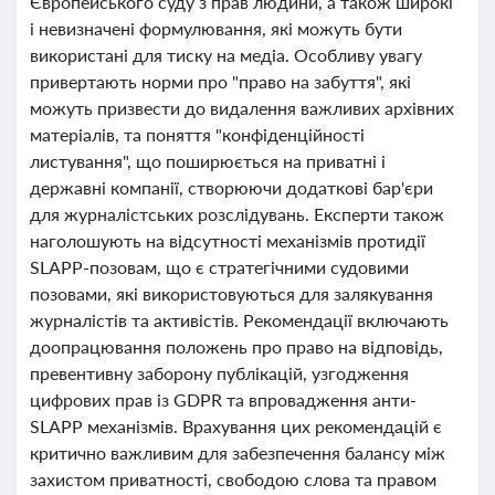
Європейського суду з прав людини, а також широкі
і невизначені формулювання, які можуть бути
використані для тиску на медіа. Особливу увагу
привертають норми про "право на забуття", які
можуть призвести до видалення важливих архівних
матеріалів, та поняття "конфіденційності
листування", що поширюється на приватні і
державні компанії, створюючи додаткові бар'єри
для журналістських розслідувань. Експерти також
наголошують на відсутності механізмів протидії
SLAPP-позовам, що є стратегічними судовими
позовами, які використовуються для залякування
журналістів та активістів. Рекомендації включають
доопрацювання положень про право на відповідь,
превентивну заборону публікацій, узгодження
цифрових прав із GDPR та впровадження анти-
SLAPP механізмів. Врахування цих рекомендацій є
критично важливим для забезпечення балансу між
захистом приватності, свободою слова та правом