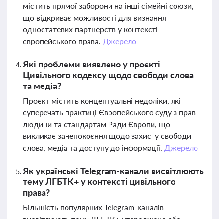
містить прямої заборони на інші сімейні союзи,
що відкриває можливості для визнання
одностатевих партнерств у контексті
європейського права.
Джерело
Які проблеми виявлено у проєкті
Цивільного кодексу щодо свободи слова
та медіа?
Проєкт містить концептуальні недоліки, які
суперечать практиці Європейського суду з прав
людини та стандартам Ради Європи, що
викликає занепокоєння щодо захисту свободи
слова, медіа та доступу до інформації.
Джерело
Як українські Telegram-канали висвітлюють
тему ЛГБТК+ у контексті цивільного
права?
Більшість популярних Telegram-каналів
висвітлюють тему ЛГБТК+ упереджено або