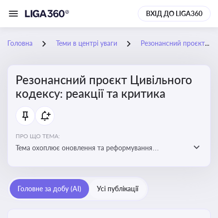
ВХІД ДО LIGA360
Головна
Теми в центрі уваги
Резонансний проєкт Цивільного кодексу: реакції та критика
Резонансний проєкт Цивільного
кодексу: реакції та критика
ПРО ЩО ТЕМА:
Тема охоплює оновлення та реформування
цивільного законодавства України, включаючи зміни
до регулювання майнових і немайнових прав,
договірних відносин та правового статусу учасників
Головне за добу (AI)
Усі публікації
цивільних правовідносин