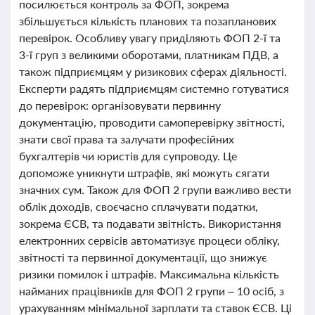
посилюється контроль за ФОП, зокрема
збільшується кількість планових та позапланових
перевірок. Особливу увагу приділяють ФОП 2-ї та
3-ї груп з великими оборотами, платникам ПДВ, а
також підприємцям у ризикових сферах діяльності.
Експерти радять підприємцям системно готуватися
до перевірок: організовувати первинну
документацію, проводити самоперевірку звітності,
знати свої права та залучати професійних
бухгалтерів чи юристів для супроводу. Це
допоможе уникнути штрафів, які можуть сягати
значних сум. Також для ФОП 2 групи важливо вести
облік доходів, своєчасно сплачувати податки,
зокрема ЄСВ, та подавати звітність. Використання
електронних сервісів автоматизує процеси обліку,
звітності та первинної документації, що знижує
ризики помилок і штрафів. Максимальна кількість
найманих працівників для ФОП 2 групи – 10 осіб, з
урахуванням мінімальної зарплати та ставок ЄСВ. Ці