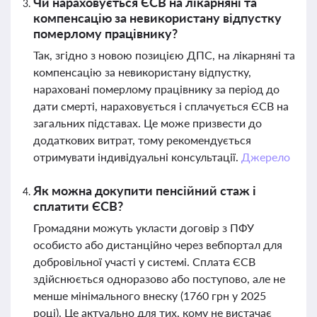
Чи нараховується ЄСВ на лікарняні та
компенсацію за невикористану відпустку
померлому працівнику?
Так, згідно з новою позицією ДПС, на лікарняні та
компенсацію за невикористану відпустку,
нараховані померлому працівнику за період до
дати смерті, нараховується і сплачується ЄСВ на
загальних підставах. Це може призвести до
додаткових витрат, тому рекомендується
отримувати індивідуальні консультації.
Джерело
Як можна докупити пенсійний стаж і
сплатити ЄСВ?
Громадяни можуть укласти договір з ПФУ
особисто або дистанційно через вебпортал для
добровільної участі у системі. Сплата ЄСВ
здійснюється одноразово або поступово, але не
менше мінімального внеску (1760 грн у 2025
році). Це актуально для тих, кому не вистачає