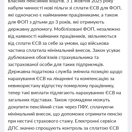
власних пенсійних коштів. З 1 жовтня 2025 року
набули чинності нові пільги зі сплати ЄСВ для ФОП,
які одночасно є найманими працівниками, а також
для ФОП з дітьми до 3 років, які отримують
державну допомогу. Мобілізовані ФОП, незалежно
від наявності найманих працівників, звільняються
від сплати ЄСВ за себе за умови, що військова
частина сплатила мінімальний внесок. Закон усуває
дублювання обов'язків страхувальника та
застрахованої особи для таких підприємців.
Державна податкова служба змінила позицію щодо
нарахування ЄСВ на лікарняні та компенсацію за
невикористану відпустку померлому працівнику,
тепер такі виплати підлягають нарахуванню ЄСВ на
загальних підставах. Також громадяни можуть
докупити пенсійний стаж через ПФУ, сплачуючи
мінімальний внесок, що допоможе отримати пенсію
при нестачі страхового стажу. Електронні сервіси
ДПС значно спрощують контроль за сплатою ЄСВ