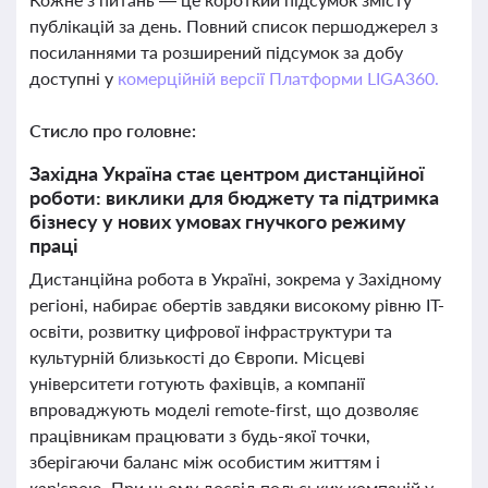
публікацій за день. Повний список першоджерел з
посиланнями та розширений підсумок за добу
доступні у
комерційній версії Платформи LIGA360.
Стисло про головне:
Західна Україна стає центром дистанційної
роботи: виклики для бюджету та підтримка
бізнесу у нових умовах гнучкого режиму
праці
Дистанційна робота в Україні, зокрема у Західному
регіоні, набирає обертів завдяки високому рівню ІТ-
освіти, розвитку цифрової інфраструктури та
культурній близькості до Європи. Місцеві
університети готують фахівців, а компанії
впроваджують моделі remote-first, що дозволяє
працівникам працювати з будь-якої точки,
зберігаючи баланс між особистим життям і
кар'єрою. При цьому досвід польських компаній у