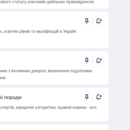
ового статусу учасників цивільних правовідносин
світніх рівнів та кваліфікацій в Україні
аних з іноземних джерел, визначення податкових
ння
ні поради
пертів, юридичні алгоритми, правові новини - все,