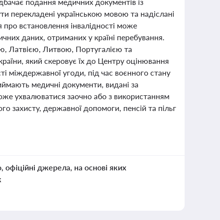
дбачає подання медичних документів із
ути перекладені українською мовою та надіслані
я про встановлення інвалідності може
чних даних, отриманих у країні перебування.
єю, Латвією, Литвою, Португалією та
аїни, який скеровує їх до Центру оцінювання
ті міждержавної угоди, під час воєнного стану
иймають медичні документи, видані за
 може ухвалюватися заочно або з використанням
о захисту, державної допомоги, пенсій та пільг
о, офіційні джерела, на основі яких
к