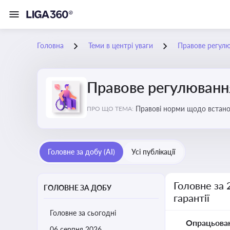
Головна
Теми в центрі уваги
Правове регулюв
Правове регулювання 
Правові норми щодо встановл
ПРО ЩО ТЕМА:
Головне за добу (AI)
Усі публікації
Головне за 
ГОЛОВНЕ ЗА ДОБУ
гарантії
Головне за сьогодні
Опрацьова
06 серпня 2026