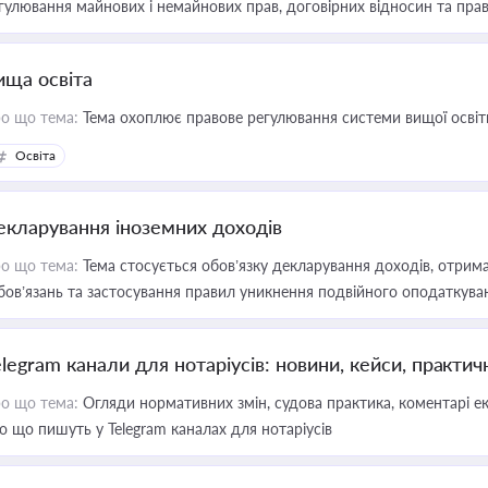
гулювання майнових і немайнових прав, договірних відносин та прав
ища освіта
о що тема:
Тема охоплює правове регулювання системи вищої освіти, о
Освіта
екларування іноземних доходів
о що тема:
Тема стосується обов’язку декларування доходів, отрим
бов’язань та застосування правил уникнення подвійного оподаткува
elegram канали для нотаріусів: новини, кейси, практич
о що тема:
Огляди нормативних змін, судова практика, коментарі екс
о що пишуть у Telegram каналах для нотаріусів