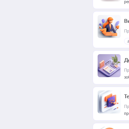
ре
В
Пр
Д
Пр
зо
T
Пр
пр