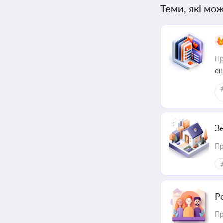
Теми, які мож
Пр
он
З
Пр
Р
Пр