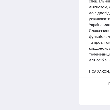
спеціальни
діагнозом,
до відповід
ухвалювати
Україна має
Словаччино
функціональ
та протяго
кордоном, з
телемедици
для осіб з 
LIGA ZAKON