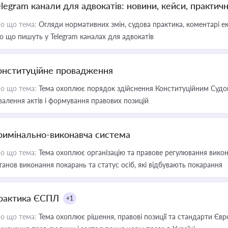
elegram канали для адвокатів: новини, кейси, практич
о що тема:
Огляди нормативних змін, судова практика, коментарі екс
о що пишуть у Telegram каналах для адвокатів
онституційне провадження
о що тема:
Тема охоплює порядок здійснення Конституційним Судом
валення актів і формування правових позицій
римінально-виконавча система
о що тема:
Тема охоплює організацію та правове регулювання викона
танов виконання покарань та статус осіб, які відбувають покарання
рактика ЄСПЛ
+1
о що тема:
Тема охоплює рішення, правові позиції та стандарти Євр