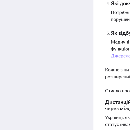
Які док
Потрібні
порушень
Як відб
Медичні 
функціон
Джерел
Кожне з пи
розширений
Стисло про
Дистанцій
через між
Українці, 
статус інв