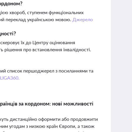
кордоном?
цією хвороб, ступенем функціональних
ений переклад українською мовою.
Джерело
дності?
скеровує їх до Центру оцінювання
ь рішення про встановлення інвалідності.
вний список першоджерел з посиланнями та
 LIGA360.
раїнців за кордоном: нові можливості
можуть дистанційно оформити або продовжити
ним угодам з низкою країн Європи, а також