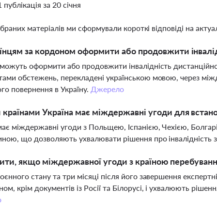
1 публікація за 20 січня
ібраних матеріалів ми сформували короткі відповіді на актуал
їнцям за кордоном оформити або продовжити інвалі
 можуть оформити або продовжити інвалідність дистанційно
тами обстежень, перекладені українською мовою, через міжд
го повернення в Україну.
Джерело
 країнами Україна має міждержавні угоди для встано
має міждержавні угоди з Польщею, Іспанією, Чехією, Болгар
ною, що дозволяють ухвалювати рішення про інвалідність 
ти, якщо міждержавної угоди з країною перебуванн
воєнного стану та три місяці після його завершення експер
ном, крім документів із Росії та Білорусі, і ухвалюють ріше
о