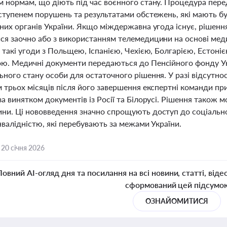
м нормам, що діють під час воєнного стану. Процедура пере
 ступенем порушень та результатами обстежень, які мають б
них органів України. Якщо міждержавна угода існує, рішенн
ся заочно або з використанням телемедицини на основі меди
 такі угоди з Польщею, Іспанією, Чехією, Болгарією, Естоні
ю. Медичні документи передаються до Пенсійного фонду Укр
ного стану особи для остаточного рішення. У разі відсутнос
м трьох місяців після його завершення експертні команди пр
а винятком документів із Росії та Білорусі. Рішення також
ни. Ці нововведення значно спрощують доступ до соціальног
інвалідністю, які перебувають за межами України.
,
20 січня 2026
Повний AI-огляд дня та посилання на всі новини, статті, віде
сформований цей підсумо
ОЗНАЙОМИТИСЯ