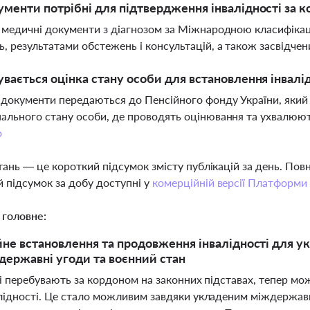
ументи потрібні для підтвердження інвалідності за 
 медичні документи з діагнозом за Міжнародною класифіка
, результатами обстежень і консультацій, а також засвідч
увається оцінка стану особи для встановлення інвалі
документи передаються до Пенсійного фонду України, який 
ального стану особи, де проводять оцінювання та ухвалюют
о
тань — це короткий підсумок змісту публікацій за день. По
 підсумок за добу доступні у
комерційній версії Платформи
 головне:
не встановлення та продовження інвалідності для ук
державні угоди та воєнний стан
які перебувають за кордоном на законних підставах, тепер 
алідності. Це стало можливим завдяки укладеним міждержав