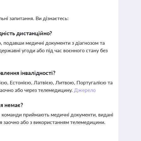
ьні запитання. Ви дізнаєтесь:
дність дистанційно?
, подавши медичні документи з діагнозом та
ержавні угоди або під час воєнного стану без
влення інвалідності?
ією, Естонією, Латвією, Литвою, Португалією та
заочно або через телемедицину.
Джерело
я немає?
тні команди приймають медичні документи, видані
ння заочно або з використанням телемедицини.