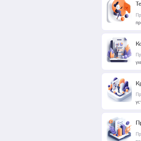
T
Пр
пр
К
Пр
ух
К
Пр
ус
П
Пр