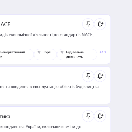
NACE
идів економічної діяльності до стандартів NACE,
о-енергетичний
Торгівля
Будівельна
+10
кс
діяльність
я та введення в експлуатацію об’єктів будівництва
итика
конодавства України, включаючи зміни до