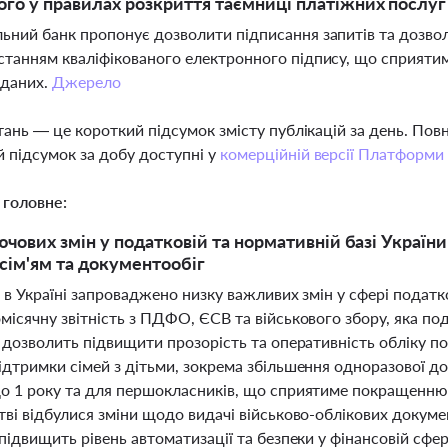
го у правилах розкриття таємниці платіжних послуг
ьний банк пропонує дозволити підписання запитів та дозвол
станням кваліфікованого електронного підпису, що сприяти
 даних.
Джерело
тань — це короткий підсумок змісту публікацій за день. По
 підсумок за добу доступні у
комерційній версії Платформи
 головне:
чових змін у податковій та нормативній базі України н
сім'ям та документообіг
 в Україні запроваджено низку важливих змін у сфері податков
ісячну звітність з ПДФО, ЄСВ та військового збору, яка под
 дозволить підвищити прозорість та оперативність обліку по
ідтримки сімей з дітьми, зокрема збільшення одноразової д
о 1 року та для першокласників, що сприятиме покращенню 
тві відбулися зміни щодо видачі військово-облікових докум
підвищить рівень автоматизації та безпеки у фінансовій сф