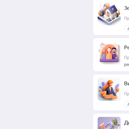
З
Пр
Р
Пр
ре
В
Пр
Д