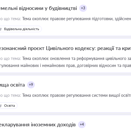
емельні відносини у будівництві
+3
о що тема:
Тема охоплює правове регулювання підготовки, здійсненн
Будівельна діяльність
езонансний проєкт Цивільного кодексу: реакції та кр
о що тема:
Тема охоплює оновлення та реформування цивільного за
гулювання майнових і немайнових прав, договірних відносин та прав
ища освіта
+9
о що тема:
Тема охоплює правове регулювання системи вищої освіти, о
Освіта
екларування іноземних доходів
+4