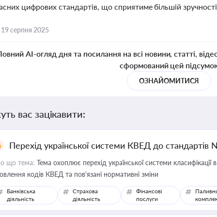
асних цифрових стандартів, що сприятиме більшій зручності
,
19 серпня 2025
Повний AI-огляд дня та посилання на всі новини, статті, віде
сформований цей підсумо
ОЗНАЙОМИТИСЯ
уть вас зацікавити:
Перехід української системи КВЕД до стандартів 
о що тема:
Тема охоплює перехід української системи класифікації в
овлення кодів КВЕД та пов'язані нормативні зміни
Банківська
Страхова
Фінансові
Паливн
діяльність
діяльність
послуги
компле