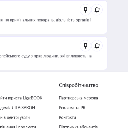
ння кримінальних покарань, діяльність органів і
опейського суду з прав людини, які впливають на
Співробітництво
айти юриста Liga:BOOK
Партнерська мережа
адемія ЛІГА:ЗАКОН
Реклама та PR
и в центрі уваги
Контакти
 рішення і продукти
Підтримка абонентів