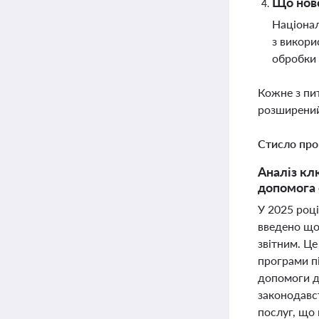
Що ново
Націонал
з викори
обробки
Кожне з пи
розширений
Стисло про
Аналіз клю
допомога 
У 2025 році
введено щом
звітним. Це
програми п
допомоги д
законодавс
послуг, що 