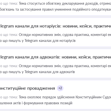
о що тема:
Тема стосується обов’язку декларування доходів, отрим
бов’язань та застосування правил уникнення подвійного оподаткува
elegram канали для нотаріусів: новини, кейси, практич
о що тема:
Огляди нормативних змін, судова практика, коментарі екс
о що пишуть у Telegram каналах для нотаріусів
elegram канали для адвокатів: новини, кейси, практич
о що тема:
Огляди нормативних змін, судова практика, коментарі екс
о що пишуть у Telegram каналах для адвокатів
онституційне провадження
+2
о що тема:
Тема охоплює порядок здійснення Конституційним Судом
валення актів і формування правових позицій