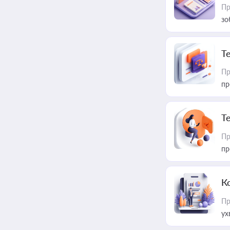
Пр
зо
T
Пр
пр
T
Пр
пр
К
Пр
ух