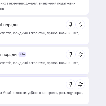
аних з іноземних джерел, визначення податкових
ння
ні поради
пертів, юридичні алгоритми, правові новини - все,
ні поради
+16
пертів, юридичні алгоритми, правові новини - все,
 України конституційного контролю, розгляду справ,