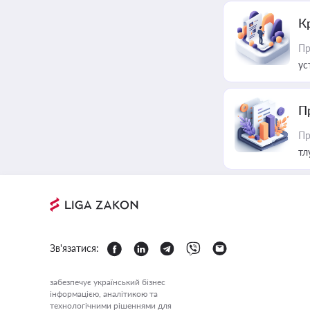
К
Пр
ус
П
Пр
тл
Зв'язатися:
забезпечує український бізнес
інформацією, аналітикою та
технологічними рішеннями для