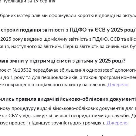
6 публікацій за 19 серпня
ібраних матеріалів ми сформували короткі відповіді на актуал
і строки подання звітності з ПДФО та ЄСВ у 2025 році
я 2025 року введено щомісячну звітність з ПДФО, ЄСВ та вій
сяця, наступного за звітним. Перша звітність за січень має 
овні зміни у підтримці сімей з дітьми у 2025 році?
оект №13532 передбачає збільшення одноразової допомоги
 до 1 року та для першокласників, а також програми компенс
е покращенню соціального захисту населення.
Джерело
ились правила видачі військово-облікових документі
нову процедуру видачі військово-облікових документів для п
их з СБУ у відставку, які визнані непридатними до служби
зує процес і підвищує зручність для громадян.
Джерело