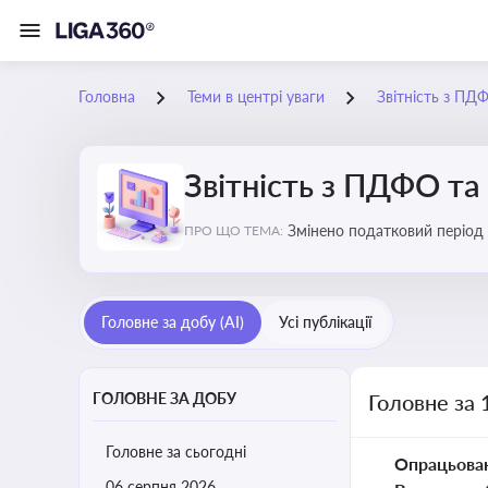
Головна
Теми в центрі уваги
Звітність з ПД
Звітність з ПДФО та
Змінено податковий період
ПРО ЩО ТЕМА:
Головне за добу (AI)
Усі публікації
ГОЛОВНЕ ЗА ДОБУ
Головне за 
Головне за сьогодні
Опрацьова
06 серпня 2026