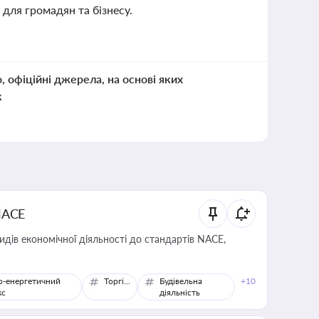
 для громадян та бізнесу.
о, офіційні джерела, на основі яких
к
NACE
идів економічної діяльності до стандартів NACE,
о-енергетичний
Торгівля
Будівельна
+10
кс
діяльність