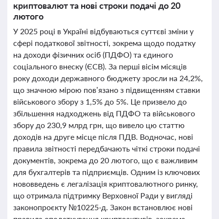
криптовалют та нові строки подачі до 20
лютого
У 2025 році в Україні відбуваються суттєві зміни у
сфері податкової звітності, зокрема щодо податку
на доходи фізичних осіб (ПДФО) та єдиного
соціального внеску (ЄСВ). За перші вісім місяців
року доходи державного бюджету зросли на 24,2%,
що значною мірою пов’язано з підвищенням ставки
військового збору з 1,5% до 5%. Це призвело до
збільшення надходжень від ПДФО та військового
збору до 230,9 млрд грн, що вивело цю статтю
доходів на друге місце після ПДВ. Водночас, нові
правила звітності передбачають чіткі строки подачі
документів, зокрема до 20 лютого, що є важливим
для бухгалтерів та підприємців. Одним із ключових
нововведень є легалізація криптовалютного ринку,
що отримала підтримку Верховної Ради у вигляді
законопроєкту №10225-д. Закон встановлює нові
правила оподаткування криптоактивів, зокрема