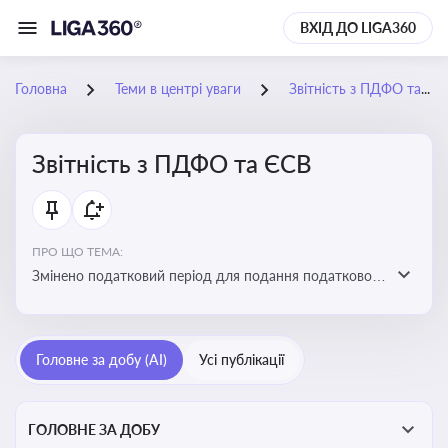
ВХІД ДО LIGA360
Головна
Теми в центрі уваги
Звітність з ПДФО та ЄСВ
Звітність з ПДФО та ЄСВ
ПРО ЩО ТЕМА:
Змінено податковий період для подання податкового
розрахунку сум ПДФО та ЄСВ з квартального на
місячний
Головне за добу (AI)
Усі публікації
ГОЛОВНЕ ЗА ДОБУ