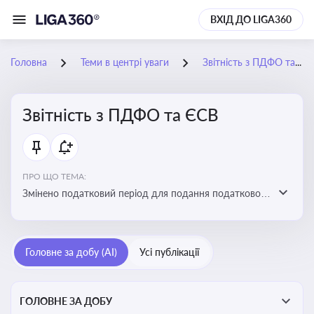
ВХІД ДО LIGA360
Головна
Теми в центрі уваги
Звітність з ПДФО та ЄСВ
Звітність з ПДФО та ЄСВ
ПРО ЩО ТЕМА:
Змінено податковий період для подання податкового
розрахунку сум ПДФО та ЄСВ з квартального на
місячний
Головне за добу (AI)
Усі публікації
ГОЛОВНЕ ЗА ДОБУ