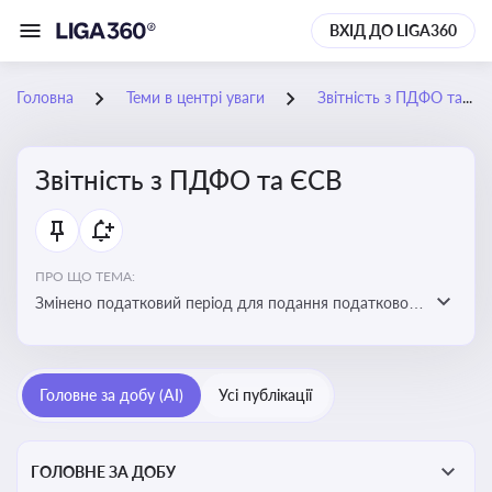
ВХІД ДО LIGA360
Головна
Теми в центрі уваги
Звітність з ПДФО та ЄСВ
Звітність з ПДФО та ЄСВ
ПРО ЩО ТЕМА:
Змінено податковий період для подання податкового
розрахунку сум ПДФО та ЄСВ з квартального на
місячний
Головне за добу (AI)
Усі публікації
ГОЛОВНЕ ЗА ДОБУ