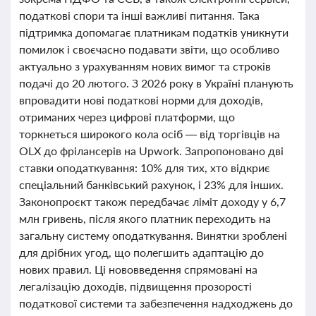
податкові спори та інші важливі питання. Така
підтримка допомагає платникам податків уникнути
помилок і своєчасно подавати звіти, що особливо
актуально з урахуванням нових вимог та строків
подачі до 20 лютого. З 2026 року в Україні планують
впровадити нові податкові норми для доходів,
отриманих через цифрові платформи, що
торкнеться широкого кола осіб — від торгівців на
OLX до фрілансерів на Upwork. Запропоновано дві
ставки оподаткування: 10% для тих, хто відкриє
спеціальний банківський рахунок, і 23% для інших.
Законопроєкт також передбачає ліміт доходу у 6,7
млн гривень, після якого платник переходить на
загальну систему оподаткування. Винятки зроблені
для дрібних угод, що полегшить адаптацію до
нових правил. Ці нововведення спрямовані на
легалізацію доходів, підвищення прозорості
податкової системи та забезпечення надходжень до