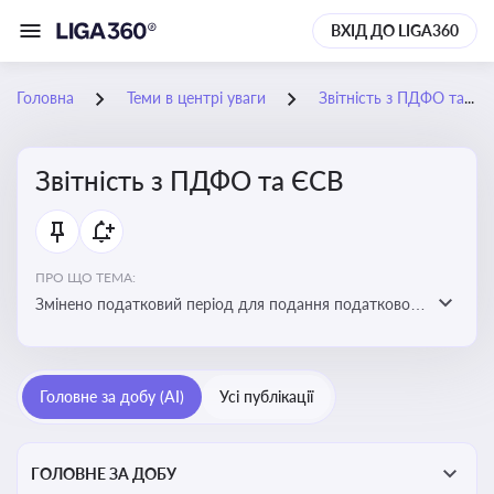
ВХІД ДО LIGA360
Головна
Теми в центрі уваги
Звітність з ПДФО та ЄСВ
Звітність з ПДФО та ЄСВ
ПРО ЩО ТЕМА:
Змінено податковий період для подання податкового
розрахунку сум ПДФО та ЄСВ з квартального на
місячний
Головне за добу (AI)
Усі публікації
ГОЛОВНЕ ЗА ДОБУ