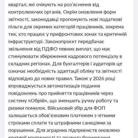
квартал, які очікують на роз’яснення від
контролюючих органів. Окрім оновлення форм
звітності, законодавці пропонують нові податкові
пільги для окремих категорій працівників, зокрема
тих, хто працює у прифронтових зонах та критичній
інфраструктурі. Законопроєкт передбачає
звільнення від ПДФО певних виплат, що має
стимулювати збереження кадрового потенціалу в
складних регіонах. Для бухгалтерів і аудиторів це
означає необхідність адаптації обліку та звітності
відповідно до нових правил. Також у 2026 році
впроваджується автоматизація подання
повідомлень про прийняття працівників через
систему «Обрій», що зменшить ручну роботу та
ризики помилок. Військовий збір для ФОП
залишається обов’язковим платежем з чіткими
строками сплати та штрафними санкціями за
порушення. Для аграрних підприємств оновлено
критерії критичності та правила бронювання