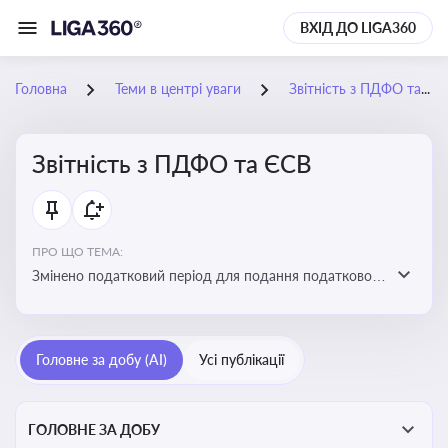
ВХІД ДО LIGA360
Головна
Теми в центрі уваги
Звітність з ПДФО та ЄСВ
Звітність з ПДФО та ЄСВ
ПРО ЩО ТЕМА:
Змінено податковий період для подання податкового
розрахунку сум ПДФО та ЄСВ з квартального на
місячний
Головне за добу (AI)
Усі публікації
ГОЛОВНЕ ЗА ДОБУ