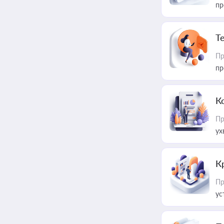
пр
T
Пр
пр
К
Пр
ух
К
Пр
ус