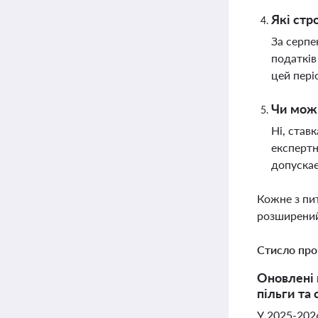
Які стр
За серпе
податків
цей пері
Чи можн
Ні, став
експертн
допуска
Кожне з пи
розширений
Стисло про
Оновлені 
пільги та
У 2025-2026