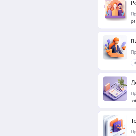
Р
Пр
ре
В
Пр
Д
Пр
зо
T
Пр