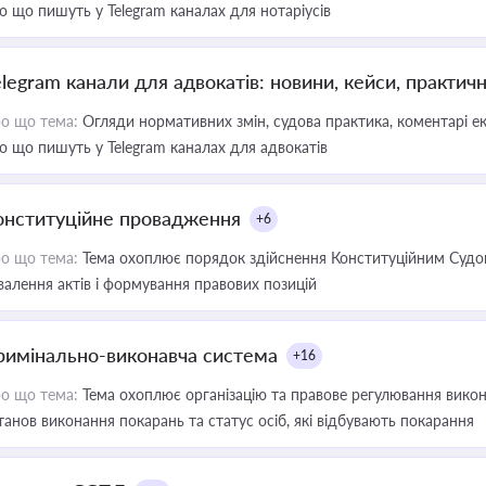
о що пишуть у Telegram каналах для нотаріусів
elegram канали для адвокатів: новини, кейси, практич
о що тема:
Огляди нормативних змін, судова практика, коментарі екс
о що пишуть у Telegram каналах для адвокатів
онституційне провадження
+6
о що тема:
Тема охоплює порядок здійснення Конституційним Судом
валення актів і формування правових позицій
римінально-виконавча система
+16
о що тема:
Тема охоплює організацію та правове регулювання викона
танов виконання покарань та статус осіб, які відбувають покарання