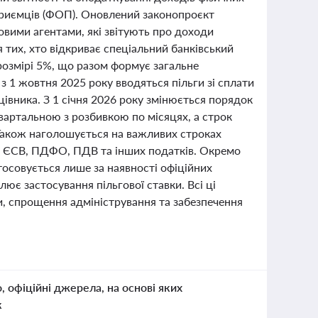
дприємців (ФОП). Оновлений законопроєкт
ими агентами, які звітують про доходи
тих, хто відкриває спеціальний банківський
 розмірі 5%, що разом формує загальне
 1 жовтня 2025 року вводяться пільги зі сплати
івника. З 1 січня 2026 року змінюється порядок
вартальною з розбивкою по місяцях, а строк
 Також наголошується на важливих строках
одо ЄСВ, ПДФО, ПДВ та інших податків. Окремо
тосовується лише за наявності офіційних
ює застосування пільгової ставки. Всі ці
, спрощення адміністрування та забезпечення
о, офіційні джерела, на основі яких
к