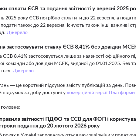
оки сплати ЄСВ та подання звітності у вересні 2025 р
нь 2025 року ЄСВ потрібно сплатити до 22 вересня, а подат
 подати також до 22 вересня. Існують також інші важливі с
од.
Джерело
а застосовувати ставку ЄСВ 8,41% без довідки МСЕ
ка ЄСВ 8,41% застосовується лише за наявності офіційного п
ої команди або довідки МСЕК, виданої до 01.01.2025. Без та
ється.
Джерело
тань — це короткий підсумок змісту публікацій за день. По
 підсумок за добу доступні у
комерційній версії Платформи
 головне:
правила звітності ПДФО та ЄСВ для ФОП і користува
 строки подання до 20 лютого 2026 року
 роках в Україні запроваджуються важливі зміни у податкові