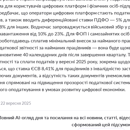
ема для користувачів цифрових платформ і фізичних осіб-пі
едбачає, що оператори цифрових платформ стають податков
ів, а також вводить диференційовані ставки ПДФО — 5% для 
18% для інших. Водночас запроваджується військовий збір у
навантаження від 10% до 23%. Для ФОП і самозайнятих осіб з
роботодавець сплатив мінімальний внесок за найманого прац
даткової звітності за найманих працівників — вона буде щок
ановитиме 40 календарних днів після завершення кварталу.
ітності та сплати податків у вересні 2025 року, зокрема щ
ся, що ставка ЄСВ 8,41% для працівників з інвалідністю зас
чих документів, а відсутність таких документів унеможливл
ня спрямовані на підвищення прозорості податкової системи
ого оподаткування в умовах розвитку цифрової економіки.
,
22 вересня 2025
Повний AI-огляд дня та посилання на всі новини, статті, віде
сформований цей підсумо