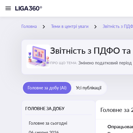
Головна
Теми в центрі уваги
Звітність з ПД
Звітність з ПДФО та
Змінено податковий період
ПРО ЩО ТЕМА:
Головне за добу (AI)
Усі публікації
ГОЛОВНЕ ЗА ДОБУ
Головне за 
Головне за сьогодні
Опрацьова
06 серпня 2026