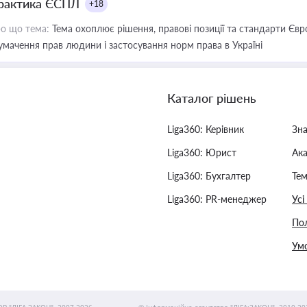
рактика ЄСПЛ
+18
о що тема:
Тема охоплює рішення, правові позиції та стандарти Євр
умачення прав людини і застосування норм права в Україні
Каталог рішень
Liga360: Керівник
Зн
Liga360: Юрист
Ак
Liga360: Бухгалтер
Тем
Liga360: PR-менеджер
Усі
Пол
Умо