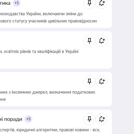
итика
+1
конодавства України, включаючи зміни до
ового статусу учасників цивільних правовідносин
світніх рівнів та кваліфікацій в Україні
аних з іноземних джерел, визначення податкових
ння
ні поради
+5
пертів, юридичні алгоритми, правові новини - все,