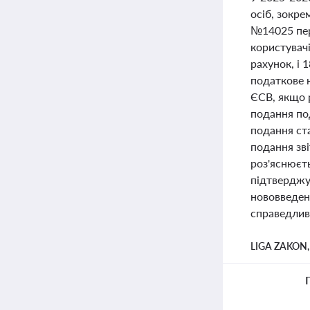
осіб, зокр
№14025 пер
користувач
рахунок, і 
податкове 
ЄСВ, якщо 
подання по
подання ст
подання зв
роз'яснюєть
підтверджую
нововведен
справедлив
LIGA ZAKON