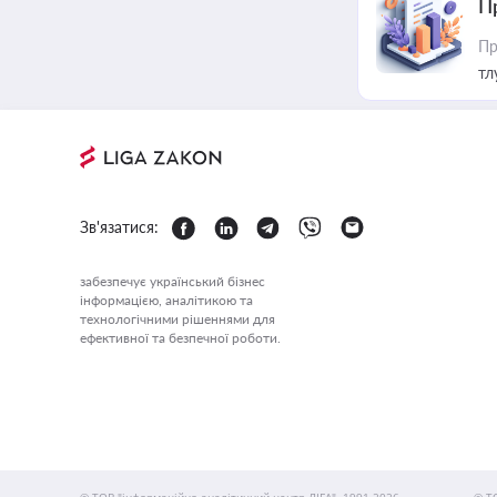
П
Пр
тл
Зв'язатися:
забезпечує український бізнес
інформацією, аналітикою та
технологічними рішеннями для
ефективної та безпечної роботи.