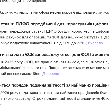
6 публікацій за 22 вересня
ібраних матеріалів ми сформували короткі відповіді на актуал
і ставки ПДФО передбачені для користувачів цифров
оєкт передбачає ставку ПДФО 5% для користувачів цифрови
кий рахунок для операцій, та 18% для інших користувачів. Д
рмує податкове навантаження від 10% до 23%.
Джерело
ьги зі сплати ЄСВ запроваджуються для ФОП з жовтн
ня 2025 року ФОП, які працюють за наймом, звільняються ві
мінімальний внесок за них. Якщо внесок сплачено менше мі
ний внесок самостійно.
Джерело
иться порядок подання звітності за найманих працівни
я 2026 року податкова звітність за найманих працівників бу
звітного кварталу. Строк подання звітності становитиме 40 
о