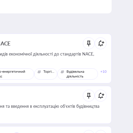
NACE
идів економічної діяльності до стандартів NACE,
о-енергетичний
Торгівля
Будівельна
+10
кс
діяльність
я та введення в експлуатацію об’єктів будівництва