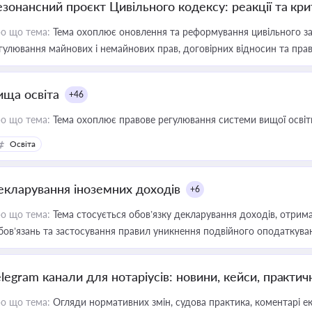
езонансний проєкт Цивільного кодексу: реакції та кр
о що тема:
Тема охоплює оновлення та реформування цивільного за
гулювання майнових і немайнових прав, договірних відносин та прав
ища освіта
+46
о що тема:
Тема охоплює правове регулювання системи вищої освіти, о
Освіта
екларування іноземних доходів
+6
о що тема:
Тема стосується обов’язку декларування доходів, отрим
бов’язань та застосування правил уникнення подвійного оподаткува
elegram канали для нотаріусів: новини, кейси, практич
о що тема:
Огляди нормативних змін, судова практика, коментарі екс