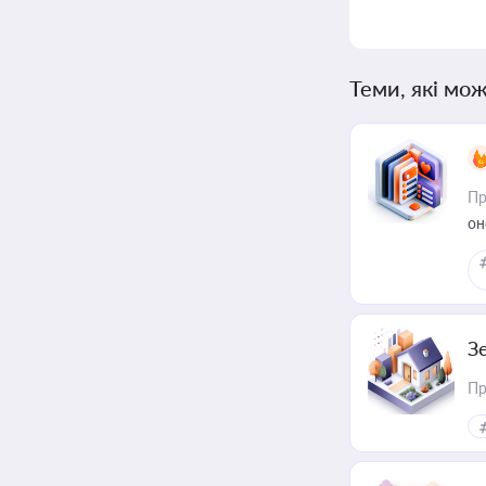
Теми, які мож
Пр
он
З
Пр