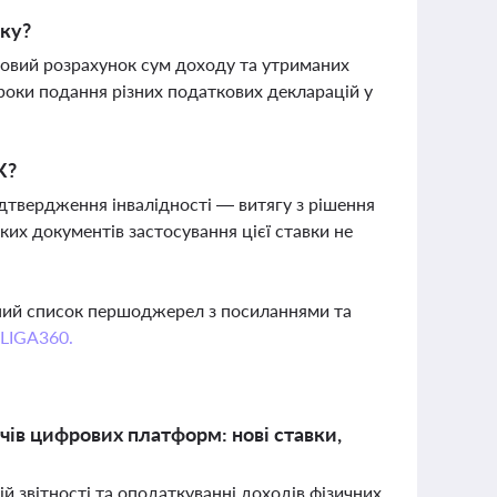
оку?
ковий розрахунок сум доходу та утриманих
троки подання різних податкових декларацій у
К?
ідтвердження інвалідності — витягу з рішення
ких документів застосування цієї ставки не
вний список першоджерел з посиланнями та
 LIGA360.
чів цифрових платформ: нові ставки,
й звітності та оподаткуванні доходів фізичних